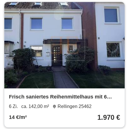
Frisch saniertes Reihenmittelhaus mit 6
Zimmern, Balkon und Einzelgarage zu
6 Zi.
ca. 142,00 m²
Rellingen 25462
vermieten
1.970 €
14 €/m²