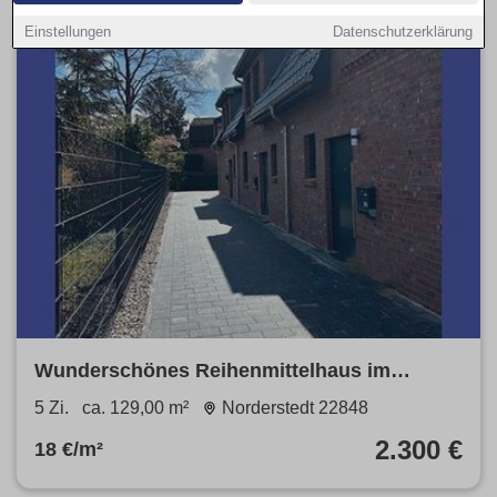
Einstellungen
Datenschutzerklärung
Wunderschönes Reihenmittelhaus im
Erstbezug
5 Zi.
ca. 129,00 m²
Norderstedt 22848
2.300 €
18 €/m²