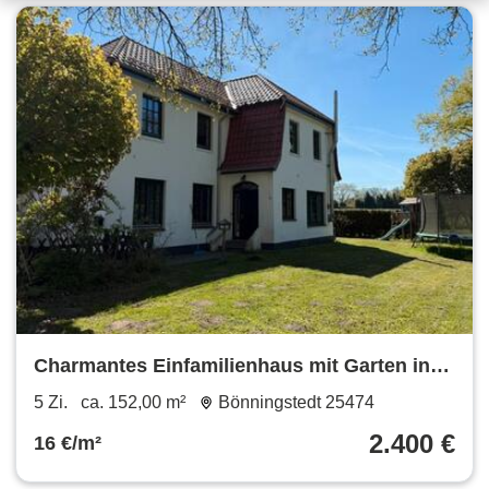
Charmantes Einfamilienhaus mit Garten in
Bönningstedt - Ab sofort
5 Zi.
ca. 152,00 m²
Bönningstedt 25474
2.400 €
16 €/m²