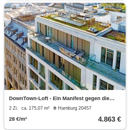
DownTown-Loft - Ein Manifest gegen die
Gewöhnlichkeit.
2 Zi.
ca. 175,07 m²
Hamburg 20457
4.863 €
28 €/m²