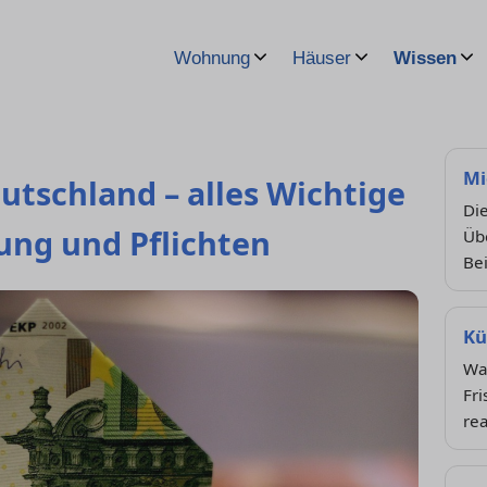
Wohnung
Häuser
Wissen
Mi
utschland – alles Wichtige
Die
ung und Pflichten
Übe
Be
Kü
Wa
Fri
rea