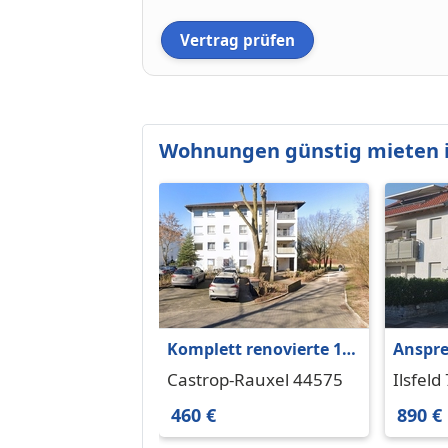
Vertrag prüfen
Wohnungen günstig mieten 
Komplett renovierte 1-
Anspr
Zimmer-Wohnung
Appart
Castrop-Rauxel 44575
Ilsfeld
schön
460 €
890 €