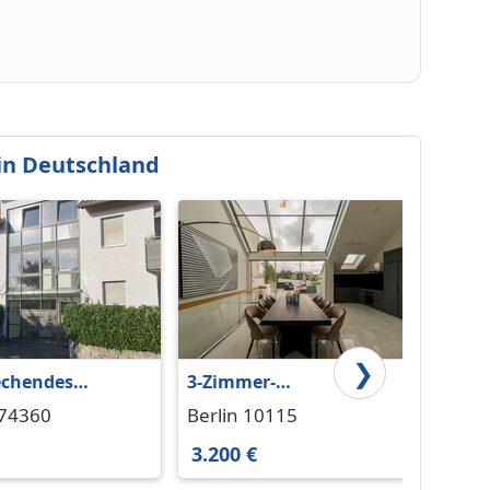
in Deutschland
❯
echendes
3-Zimmer-
Wohnu
ement in
Penthousewohnung in
in Hal
 74360
Berlin 10115
Halle
er Wohnlage
Berlin-Mitte
3.200 €
600 €