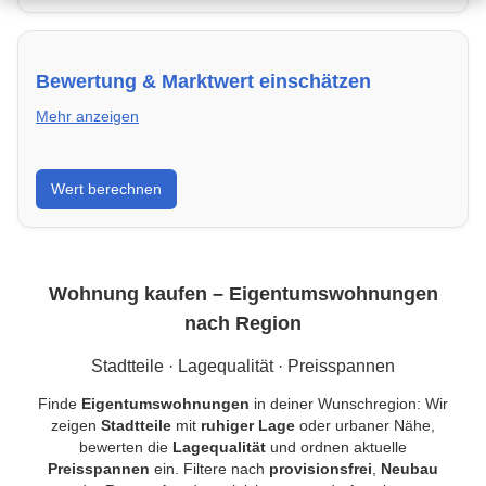
nutzen.
Bewertung & Marktwert einschätzen
Mehr anzeigen
Kaufpreis einordnen, Vergleichsobjekte in
Wert berechnen
Deutschland verstehen und Risiken minimieren –
kompakt erklärt.
Wohnung kaufen – Eigentumswohnungen
nach Region
Stadtteile · Lagequalität · Preisspannen
Finde
Eigentumswohnungen
in deiner Wunschregion: Wir
zeigen
Stadtteile
mit
ruhiger Lage
oder urbaner Nähe,
bewerten die
Lagequalität
und ordnen aktuelle
Preisspannen
ein. Filtere nach
provisionsfrei
,
Neubau