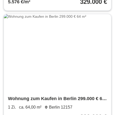
329.000 €
5.576 €/m²
Wohnung zum Kaufen in Berlin 299.000 € 64
m²
1 Zi.
ca. 64,00 m²
Berlin 12157