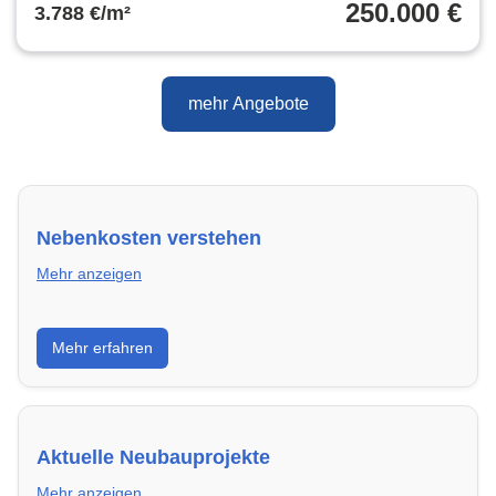
250.000 €
3.788 €/m²
mehr Angebote
Nebenkosten verstehen
Mehr anzeigen
Erfahre, welche Nebenkosten rechtmäßig sind und
Mehr erfahren
wie du deine monatliche Belastung optimieren
kannst.
Aktuelle Neubauprojekte
Mehr anzeigen