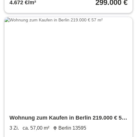
299.000 €
4.672 €/m²
Wohnung zum Kaufen in Berlin 219.000 € 57
m²
3 Zi.
ca. 57,00 m²
Berlin 13595