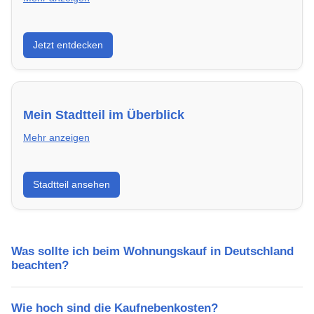
Entdecke Neubauprojekte in Deutschland – modern,
Jetzt entdecken
energieeffizient und sofort bezugsfertig.
Mein Stadtteil im Überblick
Mehr anzeigen
Erfahre mehr über deinen Stadtteil in Deutschland:
Stadtteil ansehen
Lebensqualität, Verkehrsanbindung, Schulen,
Freizeitmöglichkeiten und Mietpreise.
Was sollte ich beim Wohnungskauf in Deutschland
beachten?
Wie hoch sind die Kaufnebenkosten?