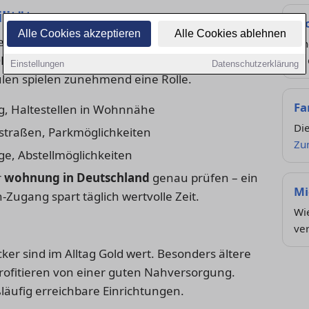
lität
Wo
Alle Cookies akzeptieren
Alle Cookies ablehnen
entrales Kriterium für die Wahl des Wohnorts.
Fi
 ÖPNV, Bahn oder Autobahn sind besonders
zu 
Einstellungen
Datenschutzerklärung
len spielen zunehmend eine Rolle.
Fa
g, Haltestellen in Wohnnähe
Die
traßen, Parkmöglichkeiten
Zu
e, Abstellmöglichkeiten
r
wohnung in Deutschland
genau prüfen – ein
Mi
Zugang spart täglich wertvolle Zeit.
Wie
ve
r sind im Alltag Gold wert. Besonders ältere
rofitieren von einer guten Nahversorgung.
äufig erreichbare Einrichtungen.