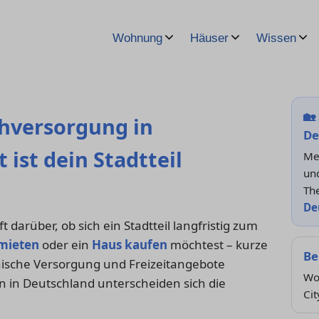
Wohnung
Häuser
Wissen
🏡
ahversorgung in
De
 ist dein Stadtteil
Me
und
Th
De
t darüber, ob sich ein Stadtteil langfristig zum
mieten
oder ein
Haus kaufen
möchtest – kurze
Be
nische Versorgung und Freizeitangebote
Wo
In in Deutschland unterscheiden sich die
Cit