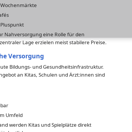
, Wochenmärkte
afés
 Pluspunkt
zur Nahversorgung eine Rolle für den
ntraler Lage erzielen meist stabilere Preise.
sche Versorgung
ute Bildungs- und Gesundheitsinfrastruktur.
gebot an Kitas, Schulen und Ärzt:innen sind
hbar
im Umfeld
nd werden Kitas und Spielplätze direkt