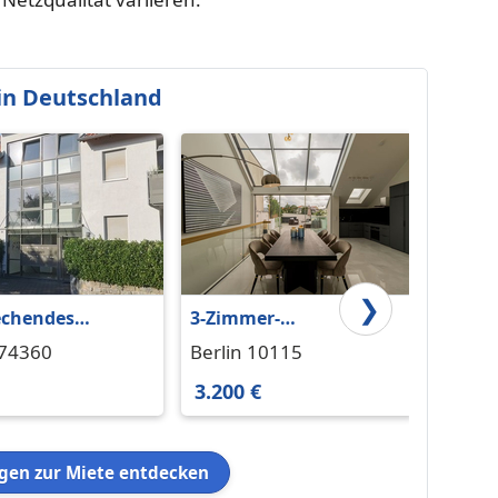
in Deutschland
❯
echendes
3-Zimmer-
Wohnu
ement in
Penthousewohnung in
in Mü
 74360
Berlin 10115
Mülhe
er Wohnlage
Berlin-Mitte
Ruhr 8
45481
3.200 €
850 €
en zur Miete entdecken