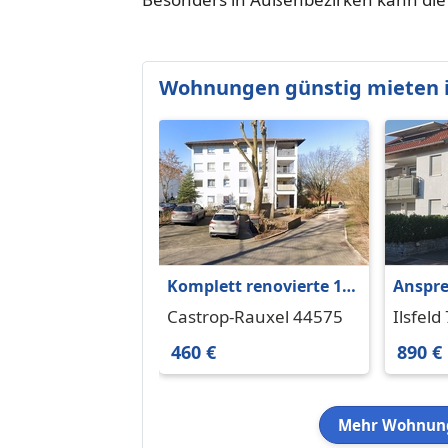
Wohnungen günstig mieten 
Komplett renovierte 1-
Anspr
Zimmer-Wohnung
Appart
Castrop-Rauxel 44575
Ilsfeld
schön
460 €
890 €
Mehr Wohnung