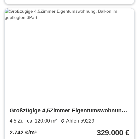
Großzügige 4,5Zimmer Eigentumswohnung,
Balkon im gepflegten 3Part
4.5 Zi.
ca. 120,00 m²
Ahlen 59229
329.000 €
2.742 €/m²