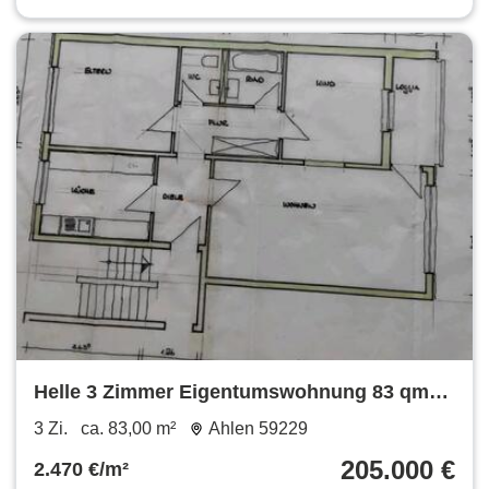
Helle 3 Zimmer Eigentumswohnung 83 qm
für Kapitalanleger
3 Zi.
ca. 83,00 m²
Ahlen 59229
205.000 €
2.470 €/m²