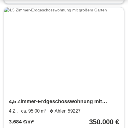
4,5 Zimmer-Erdgeschosswohnung mit
großem Garten
4 Zi.
ca. 95,00 m²
Ahlen 59227
350.000 €
3.684 €/m²