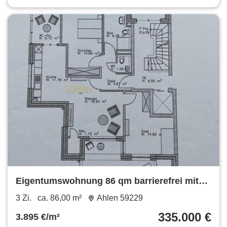
Eigentumswohnung 86 qm barrierefrei mit
Aufzug
3 Zi.
ca. 86,00 m²
Ahlen 59229
335.000 €
3.895 €/m²