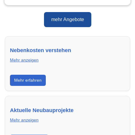
mehr Angebote
Nebenkosten verstehen
Mehr anzeigen
Erfahre, welche Nebenkosten rechtmäßig sind und
Mehr erfahren
wie du deine monatliche Belastung optimieren
kannst.
Aktuelle Neubauprojekte
Mehr anzeigen
Entdecke Neubauprojekte in Ahlen – modern,