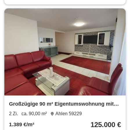
Großzügige 90 m² Eigentumswohnung mit
tollem Weitblick in Ahlen
2 Zi.
ca. 90,00 m²
Ahlen 59229
125.000 €
1.389 €/m²