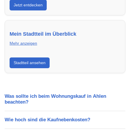
Jetzt entdecken
energieeffizient und sofort bezugsfertig.
Mein Stadtteil im Überblick
Mehr anzeigen
Erfahre mehr über deinen Stadtteil in Ahlen:
Stadtteil ansehen
Lebensqualität, Verkehrsanbindung, Schulen,
Freizeitmöglichkeiten und Mietpreise.
Was sollte ich beim Wohnungskauf in Ahlen
beachten?
Wie hoch sind die Kaufnebenkosten?