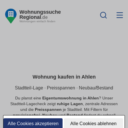
Wohnungssuche
Regional
.de
Wohnungen einfach finden
Wohnung kaufen in Ahlen
Stadtteil-Lage · Preisspannen · Neubau/Bestand
Du planst eine
Eigentumswohnung in Ahlen
? Unser
Stadtteil-Lagecheck zeigt
ruhige Lagen
, zentrale Adressen
und die
Preisspannen
je Stadtteil. Mit Filtern für
provisionsfrei
,
Neubau
und
Bestand
findest du schnell
passende Angebote.
Alle Cookies akzeptieren
Alle Cookies ablehnen