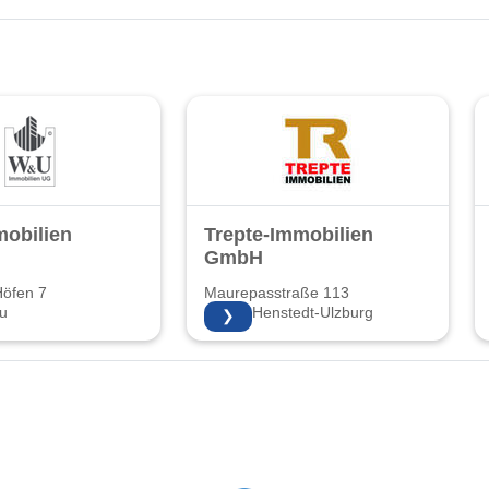
obilien
Trepte-Immobilien
GmbH
Höfen 7
Maurepasstraße 113
au
24558 Henstedt-Ulzburg
❯