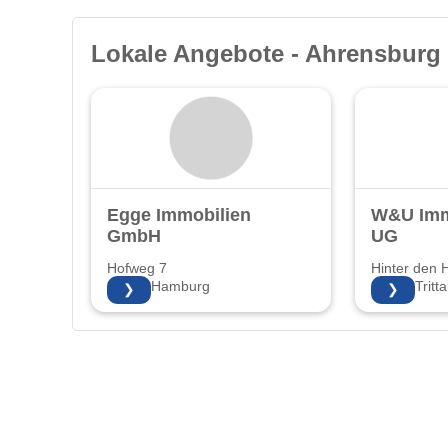
Lokale Angebote - Ahrensburg
Egge Immobilien
W&U Imm
GmbH
UG
Hofweg 7
Hinter den 
22085 Hamburg
22946 Tritt
❯
❯