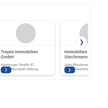
❯
Trepte-Immobilien
Immobilien A.
GmbH
Stechmann
Hamburger Straße 87
John-Brinckman-Weg 16
24558 Henstedt-Ulzburg
21502 Geesthacht
❯
❯