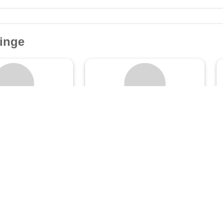
inge
mobilien
FORUM
ImmobiliengesellschaftmbH
ner-Str. 3
Gartenstr. 11
feld
33604 Bielefeld
❯