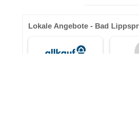
Lokale Angebote - Bad Lippspr
allkauf haus
Jäkel Im
GmbH
e.K.
Dringenberger Straße 87
Anton-Bruck
33014 Bad Driburg
33604 Biele
❯
❯