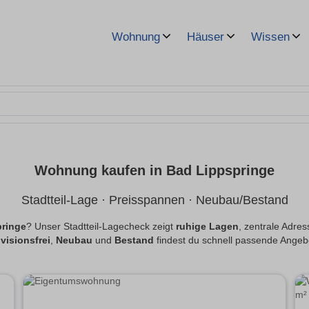
Wohnung
Häuser
Wissen
Wohnung kaufen in Bad Lippspringe
Stadtteil-Lage · Preisspannen · Neubau/Bestand
ringe
? Unser Stadtteil-Lagecheck zeigt
ruhige Lagen
, zentrale Adre
visionsfrei
,
Neubau
und
Bestand
findest du schnell passende Angeb