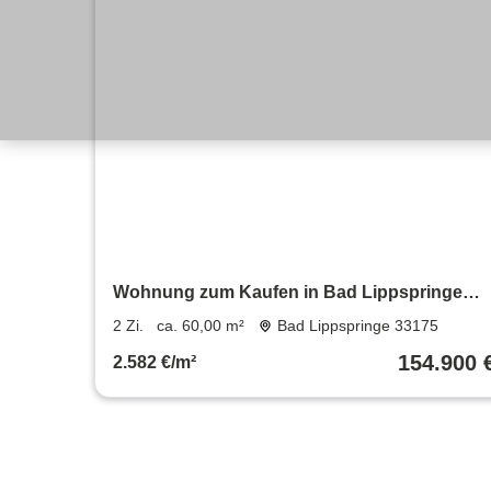
Wohnung zum Kaufen in Bad Lippspringe
154.900 € 60 m²
2 Zi.
ca. 60,00 m²
Bad Lippspringe 33175
154.900 
2.582 €/m²