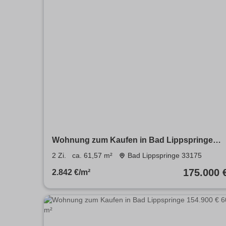
Wohnung zum Kaufen in Bad Lippspringe
175.000 € 61.57 m²
2 Zi.
ca. 61,57 m²
Bad Lippspringe 33175
175.000 
2.842 €/m²