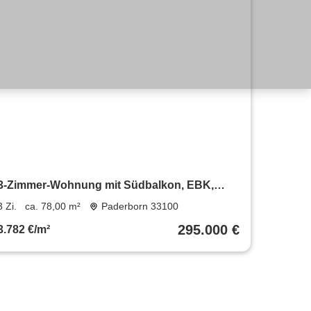
3-Zimmer-Wohnung mit Südbalkon, EBK,
Gäste-WC - Universitätsnähe
3 Zi.
ca. 78,00 m²
Paderborn 33100
295.000 €
3.782 €/m²