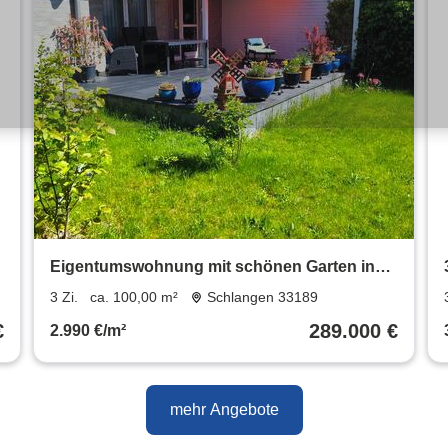
Eigentumswohnung mit schönen Garten in
Schlangen zu verkaufen
3 Zi.
ca. 100,00 m²
Schlangen 33189
€
289.000 €
2.990 €/m²
mehr Angebote