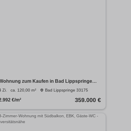
Wohnung zum Kaufen in Bad Lippspringe
359.000 € 120 m²
4 Zi.
ca. 120,00 m²
Bad Lippspringe 33175
359.000 €
2.992 €/m²