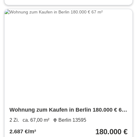
Wohnung zum Kaufen in Berlin 180.000 € 67
m²
2 Zi.
ca. 67,00 m²
Berlin 13595
180.000 €
2.687 €/m²