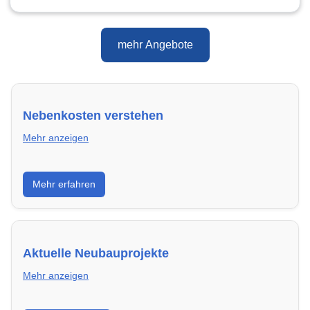
mehr Angebote
Nebenkosten verstehen
Mehr anzeigen
Erfahre, welche Nebenkosten rechtmäßig sind und
Mehr erfahren
wie du deine monatliche Belastung optimieren
kannst.
Aktuelle Neubauprojekte
Mehr anzeigen
Entdecke Neubauprojekte in Karlsbad – modern,