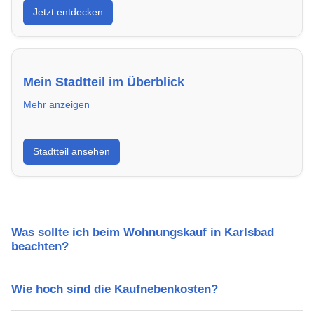
Jetzt entdecken
energieeffizient und sofort bezugsfertig.
Mein Stadtteil im Überblick
Mehr anzeigen
Erfahre mehr über deinen Stadtteil in Karlsbad:
Stadtteil ansehen
Lebensqualität, Verkehrsanbindung, Schulen,
Freizeitmöglichkeiten und Mietpreise.
Was sollte ich beim Wohnungskauf in Karlsbad
beachten?
Wie hoch sind die Kaufnebenkosten?