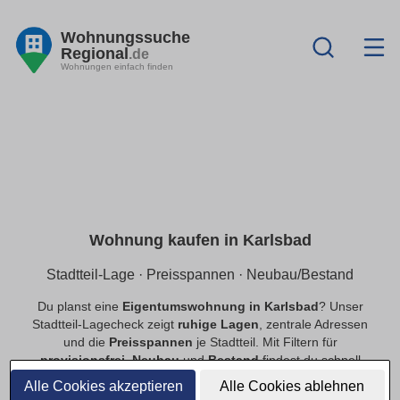
Wohnungssuche
Regional
.de
Wohnungen einfach finden
Wohnung kaufen in Karlsbad
Stadtteil-Lage · Preisspannen · Neubau/Bestand
Du planst eine
Eigentumswohnung in Karlsbad
? Unser
Stadtteil-Lagecheck zeigt
ruhige Lagen
, zentrale Adressen
und die
Preisspannen
je Stadtteil. Mit Filtern für
provisionsfrei
,
Neubau
und
Bestand
findest du schnell
passende Angebote.
Alle Cookies akzeptieren
Alle Cookies ablehnen