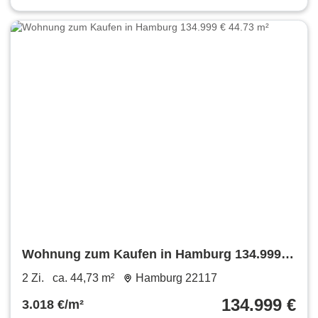
Wohnung zum Kaufen in Hamburg 134.999 €
44.73 m²
2 Zi.
ca. 44,73 m²
Hamburg 22117
134.999 €
3.018 €/m²