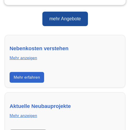
mehr Angebote
Nebenkosten verstehen
Mehr anzeigen
Erfahre, welche Nebenkosten rechtmäßig sind und
Mehr erfahren
wie du deine monatliche Belastung optimieren
kannst.
Aktuelle Neubauprojekte
Mehr anzeigen
Entdecke Neubauprojekte in Neulußheim – modern,