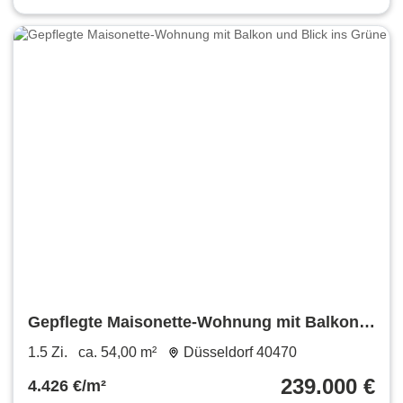
Gepflegte Maisonette-Wohnung mit Balkon
und Blick ins Grüne
1.5 Zi.
ca. 54,00 m²
Düsseldorf 40470
239.000 €
4.426 €/m²