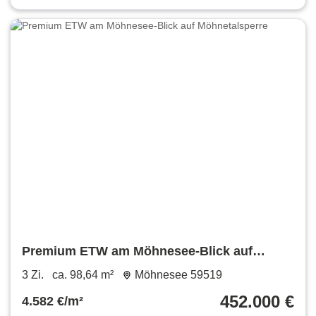
Premium ETW am Möhnesee-Blick auf
Möhnetalsperre
3 Zi.
ca. 98,64 m²
Möhnesee 59519
452.000 €
4.582 €/m²