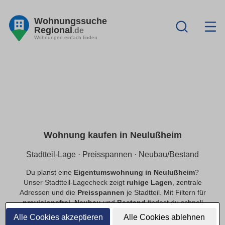
Wohnungssuche
Regional
.de
Wohnungen einfach finden
Wohnung kaufen in Neulußheim
Stadtteil-Lage · Preisspannen · Neubau/Bestand
Du planst eine
Eigentumswohnung in Neulußheim
?
Unser Stadtteil-Lagecheck zeigt
ruhige Lagen
, zentrale
Adressen und die
Preisspannen
je Stadtteil. Mit Filtern für
provisionsfrei
,
Neubau
und
Bestand
findest du schnell
passende Angebote.
Alle Cookies akzeptieren
Alle Cookies ablehnen