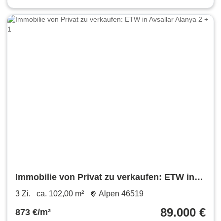
Immobilie von Privat zu verkaufen: ETW in
Avsallar Alanya 2 + 1
3 Zi.
ca. 102,00 m²
Alpen 46519
89.000 €
873 €/m²