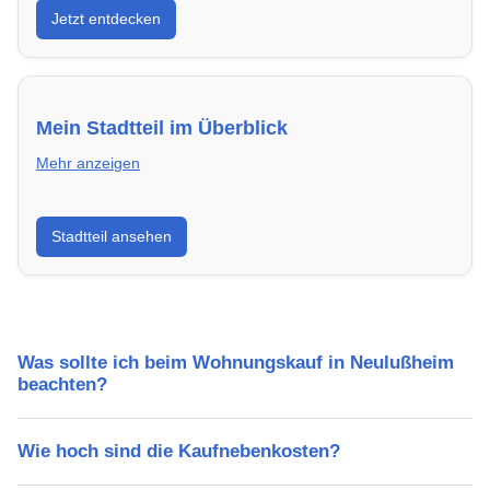
Jetzt entdecken
energieeffizient und sofort bezugsfertig.
Mein Stadtteil im Überblick
Mehr anzeigen
Erfahre mehr über deinen Stadtteil in Neulußheim:
Stadtteil ansehen
Lebensqualität, Verkehrsanbindung, Schulen,
Freizeitmöglichkeiten und Mietpreise.
Was sollte ich beim Wohnungskauf in Neulußheim
beachten?
Wie hoch sind die Kaufnebenkosten?