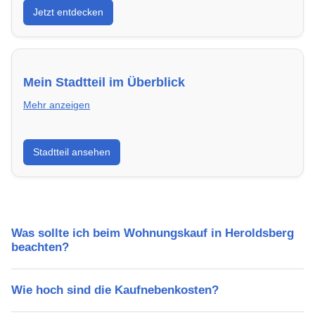
Jetzt entdecken
energieeffizient und sofort bezugsfertig.
Mein Stadtteil im Überblick
Mehr anzeigen
Erfahre mehr über deinen Stadtteil in Heroldsberg:
Stadtteil ansehen
Lebensqualität, Verkehrsanbindung, Schulen,
Freizeitmöglichkeiten und Mietpreise.
Was sollte ich beim Wohnungskauf in Heroldsberg
beachten?
Wie hoch sind die Kaufnebenkosten?