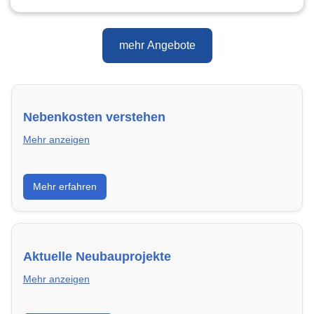
mehr Angebote
Nebenkosten verstehen
Mehr anzeigen
Erfahre, welche Nebenkosten rechtmäßig sind und
Mehr erfahren
wie du deine monatliche Belastung optimieren
kannst.
Aktuelle Neubauprojekte
Mehr anzeigen
Entdecke Neubauprojekte in Heroldsberg – modern,