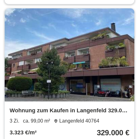
Wohnung zum Kaufen in Langenfeld 329.000
€ 99 m²
3 Zi.
ca. 99,00 m²
Langenfeld 40764
329.000 €
3.323 €/m²