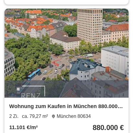
Wohnung zum Kaufen in München 880.000 €
79.27 m²
2 Zi.
ca. 79,27 m²
München 80634
880.000 €
11.101 €/m²