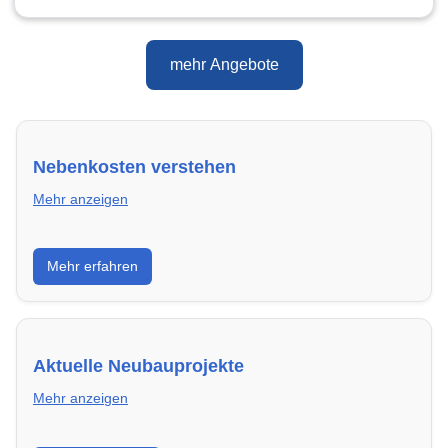
mehr Angebote
Nebenkosten verstehen
Mehr anzeigen
Erfahre, welche Nebenkosten rechtmäßig sind und
Mehr erfahren
wie du deine monatliche Belastung optimieren
kannst.
Aktuelle Neubauprojekte
Mehr anzeigen
Entdecke Neubauprojekte in Tegernheim – modern,