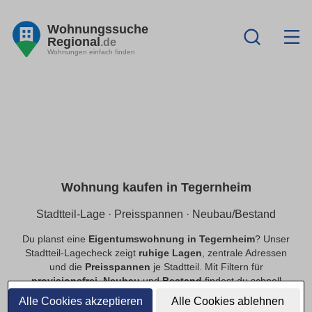
Wohnungssuche
Regional
.de
Wohnungen einfach finden
Wohnung kaufen in Tegernheim
Stadtteil-Lage · Preisspannen · Neubau/Bestand
Du planst eine
Eigentumswohnung in Tegernheim
? Unser
Stadtteil-Lagecheck zeigt
ruhige Lagen
, zentrale Adressen
und die
Preisspannen
je Stadtteil. Mit Filtern für
provisionsfrei
,
Neubau
und
Bestand
findest du schnell
passende Angebote.
Alle Cookies akzeptieren
Alle Cookies ablehnen