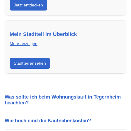
Jetzt entdecken
energieeffizient und sofort bezugsfertig.
Mein Stadtteil im Überblick
Mehr anzeigen
Erfahre mehr über deinen Stadtteil in Tegernheim:
Stadtteil ansehen
Lebensqualität, Verkehrsanbindung, Schulen,
Freizeitmöglichkeiten und Mietpreise.
Was sollte ich beim Wohnungskauf in Tegernheim
beachten?
Wie hoch sind die Kaufnebenkosten?