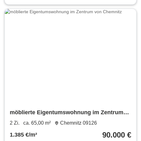
möblierte Eigentumswohnung im Zentrum
von Chemnitz
2 Zi.
ca. 65,00 m²
Chemnitz 09126
90.000 €
1.385 €/m²