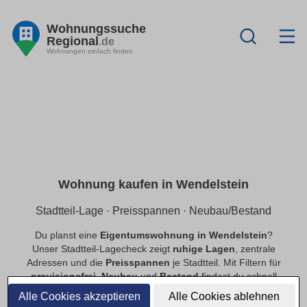
Wohnungssuche
Regional
.de
Wohnungen einfach finden
Wohnung kaufen in Wendelstein
Stadtteil-Lage · Preisspannen · Neubau/Bestand
Du planst eine
Eigentumswohnung in Wendelstein
?
Unser Stadtteil-Lagecheck zeigt
ruhige Lagen
, zentrale
Adressen und die
Preisspannen
je Stadtteil. Mit Filtern für
provisionsfrei
,
Neubau
und
Bestand
findest du schnell
passende Angebote.
Alle Cookies akzeptieren
Alle Cookies ablehnen