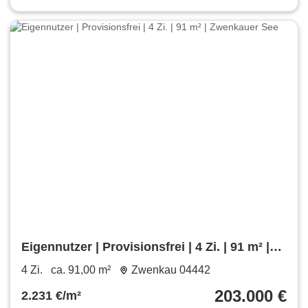
Eigennutzer | Provisionsfrei | 4 Zi. | 91 m² |
Zwenkauer See
4 Zi.
ca. 91,00 m²
Zwenkau 04442
203.000 €
2.231 €/m²