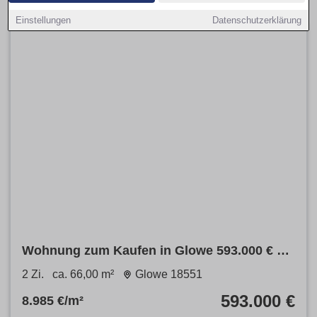
Einstellungen
Datenschutzerklärung
Wohnung zum Kaufen in Glowe 593.000 € 66
m²
2 Zi.
ca. 66,00 m²
Glowe 18551
593.000 €
8.985 €/m²