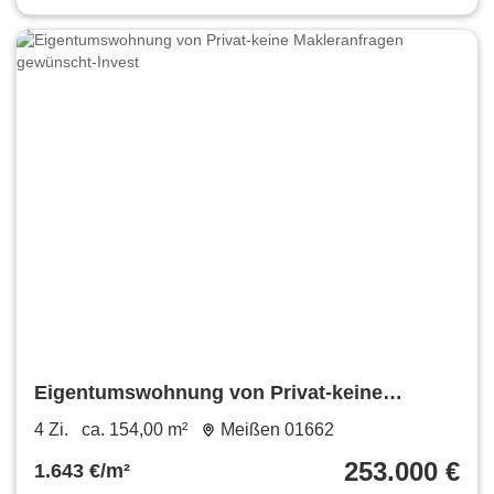
Eigentumswohnung von Privat-keine
Makleranfragen gewünscht-Invest
4 Zi.
ca. 154,00 m²
Meißen 01662
253.000 €
1.643 €/m²