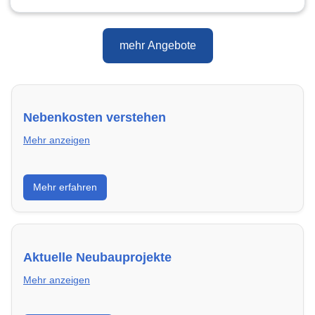
mehr Angebote
Nebenkosten verstehen
Mehr anzeigen
Erfahre, welche Nebenkosten rechtmäßig sind und
Mehr erfahren
wie du deine monatliche Belastung optimieren
kannst.
Aktuelle Neubauprojekte
Mehr anzeigen
Entdecke Neubauprojekte in Wendelstein – modern,