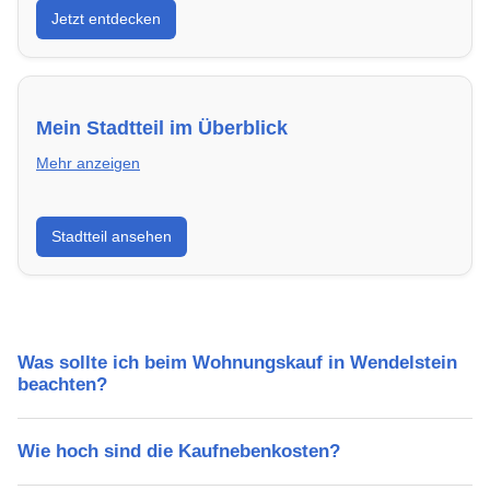
Jetzt entdecken
energieeffizient und sofort bezugsfertig.
Mein Stadtteil im Überblick
Mehr anzeigen
Erfahre mehr über deinen Stadtteil in Wendelstein:
Stadtteil ansehen
Lebensqualität, Verkehrsanbindung, Schulen,
Freizeitmöglichkeiten und Mietpreise.
Was sollte ich beim Wohnungskauf in Wendelstein
beachten?
Wie hoch sind die Kaufnebenkosten?