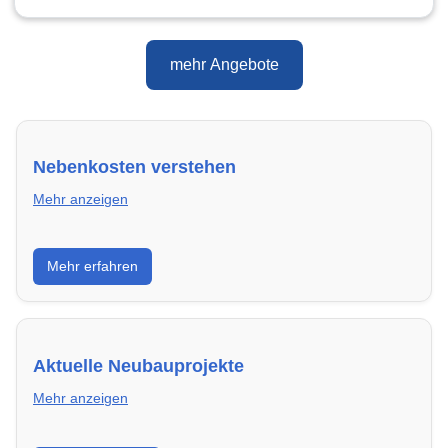
mehr Angebote
Nebenkosten verstehen
Mehr anzeigen
Erfahre, welche Nebenkosten rechtmäßig sind und
Mehr erfahren
wie du deine monatliche Belastung optimieren
kannst.
Aktuelle Neubauprojekte
Mehr anzeigen
Entdecke Neubauprojekte in Bergisch Gladbach –