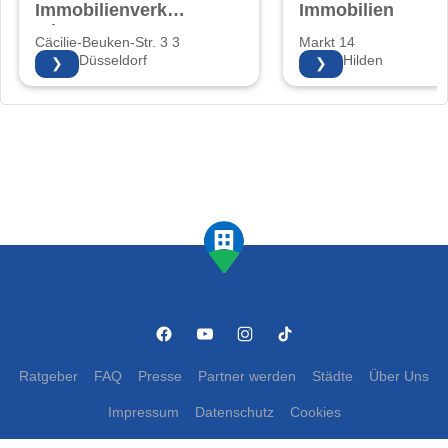
Immobilienverkauf
Immobilien
mit Herz!
Cäcilie-Beuken-Str. 3 3
Markt 14
40597 Düsseldorf
40721 Hilden
❯
❯
Ratgeber
FAQ
Presse
Partner werden
Städte
Über Uns
Impressum
Datenschutz
Cookies