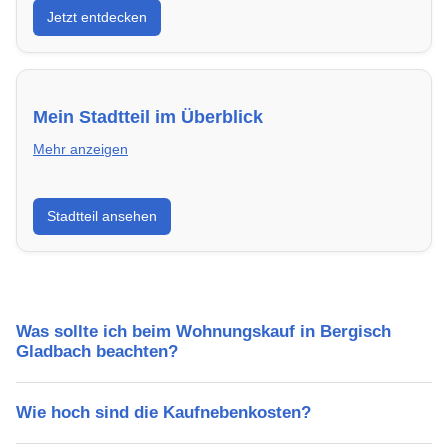
Jetzt entdecken
modern, energieeffizient und sofort bezugsfertig.
Mein Stadtteil im Überblick
Mehr anzeigen
Erfahre mehr über deinen Stadtteil in Bergisch
Stadtteil ansehen
Gladbach: Lebensqualität, Verkehrsanbindung,
Schulen, Freizeitmöglichkeiten und Mietpreise.
Was sollte ich beim Wohnungskauf in Bergisch
Gladbach beachten?
Wie hoch sind die Kaufnebenkosten?