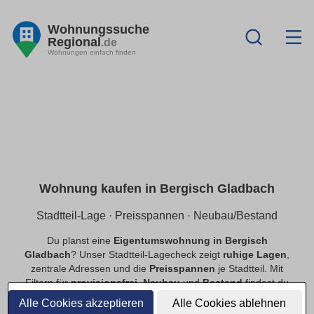
Wohnungssuche
Regional
.de
Wohnungen einfach finden
Wohnung kaufen in Bergisch Gladbach
Stadtteil-Lage · Preisspannen · Neubau/Bestand
Du planst eine
Eigentumswohnung in Bergisch
Gladbach
? Unser Stadtteil-Lagecheck zeigt
ruhige Lagen
,
zentrale Adressen und die
Preisspannen
je Stadtteil. Mit
Filtern für
provisionsfrei
,
Neubau
und
Bestand
findest du
schnell passende Angebote.
Alle Cookies akzeptieren
Alle Cookies ablehnen