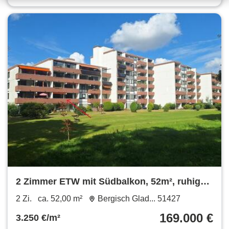
2 Zimmer ETW mit Südbalkon, 52m², ruhige
Lage, Refrath, v. Privat
2 Zi.
ca. 52,00 m²
Bergisch Glad... 51427
169.000 €
3.250 €/m²