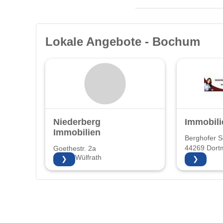
Lokale Angebote - Bochum
Niederberg
Immobili
Immobilien
Berghofer Sc
44269 Dort
Goethestr. 2a
42489 Wülfrath
❯
❯