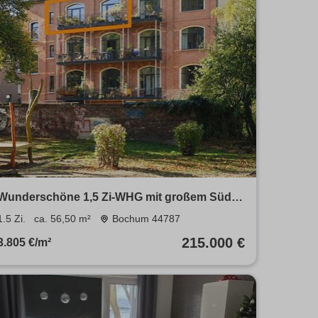
Wunderschöne 1,5 Zi-WHG mit großem Süd-
Ost-Balkon
1.5 Zi.
ca. 56,50 m²
Bochum 44787
215.000 €
3.805 €/m²