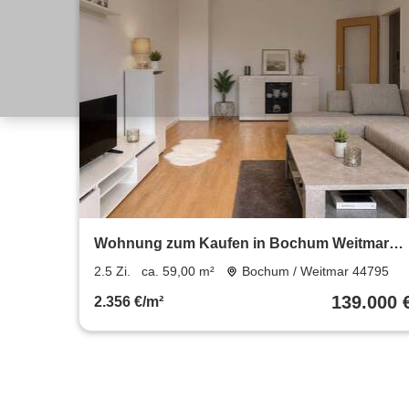
Wohnung zum Kaufen in Bochum Weitmar
139.000 € 59 m²
2.5 Zi.
ca. 59,00 m²
Bochum / Weitmar 44795
139.000 
2.356 €/m²