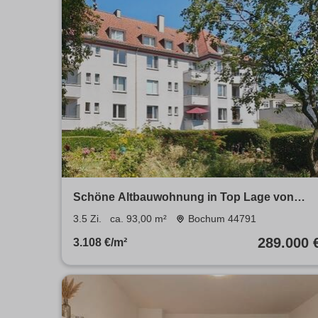
Schöne Altbauwohnung in Top Lage von
Bochum zu verkaufen
3.5 Zi.
ca. 93,00 m²
Bochum 44791
289.000 
3.108 €/m²