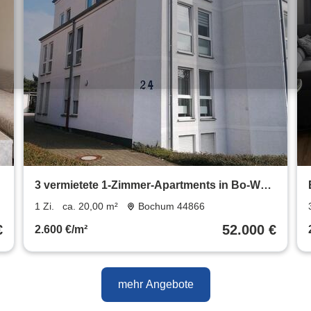
3 vermietete 1-Zimmer-Apartments in Bo-Wat-
einzeln oder im Paket
1 Zi.
ca. 20,00 m²
Bochum 44866
€
52.000 €
2.600 €/m²
mehr Angebote