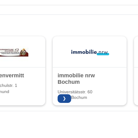
envermittlung
immobilie nrw
Bochum
hulstr. 1
mund
Universitätsstr. 60
44789 Bochum
❯