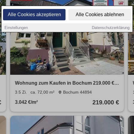
Alle Cookies akzeptieren
Alle Cookies ablehnen
Einstellungen
Datenschutzerklärung
Wohnung zum Kaufen in Bochum 219.000 €
72 m²
3.5 Zi.
ca. 72,00 m²
Bochum 44894
€
219.000 €
3.042 €/m²