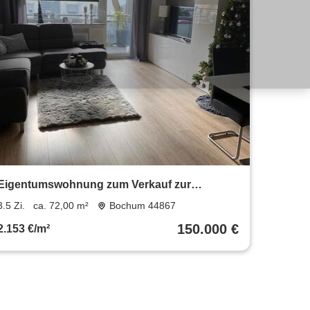
Eigentumswohnung zum Verkauf zur
Eigennutzung o.als Kapitalanlage
3.5 Zi.
ca. 72,00 m²
Bochum 44867
150.000 €
2.153 €/m²