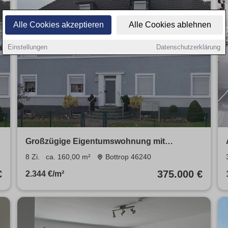
Alle Cookies akzeptieren
Alle Cookies ablehnen
Einstellungen
Datenschutzerklärung
Großzügige Eigentumswohnung mit
Einliegerwohnung & Garten
8 Zi.
ca. 160,00 m²
Bottrop 46240
€
375.000 €
2.344 €/m²