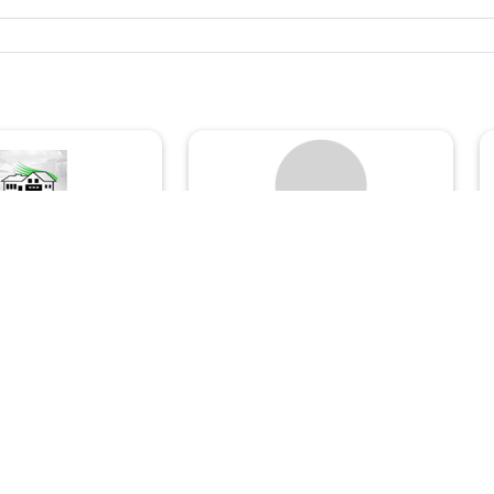
ilien
Niederberg
itteborg
Immobilien
Goethestr. 2a
ngen
42489 Wülfrath
❯