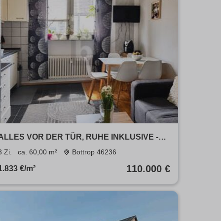
ALLES VOR DER TÜR, RUHE INKLUSIVE -
PROVISIONSFREI -
3 Zi.
ca. 60,00 m²
Bottrop 46236
110.000 €
1.833 €/m²