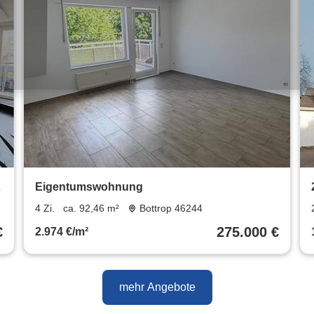
Eigentumswohnung
4 Zi.
ca. 92,46 m²
Bottrop 46244
€
275.000 €
2.974 €/m²
mehr Angebote