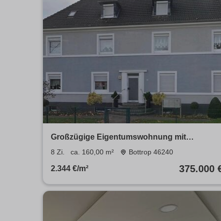
Großzügige Eigentumswohnung mit
Einliegerwohnung und Garten
8 Zi.
ca. 160,00 m²
Bottrop 46240
375.000 
2.344 €/m²