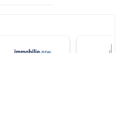
❯
immobilie nrw
MM Immobilien
Bochum
Zu den Karmelitern 16
45145 Essen
Universitätsstr. 60
44789 Bochum
❯
❯