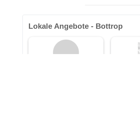
Lokale Angebote - Bottrop
KDR Immobilien
CWImmob
e.K.
Corina W
Breite Straße 7
Ostring 32
40822 Mettmann
40882 Rati
❯
❯