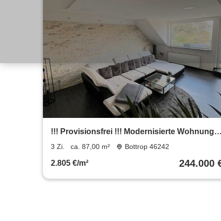
!!! Provisionsfrei !!! Modernisierte Wohnung
in BOT-Fuhlenbrock
3 Zi.
ca. 87,00 m²
Bottrop 46242
244.000 
2.805 €/m²