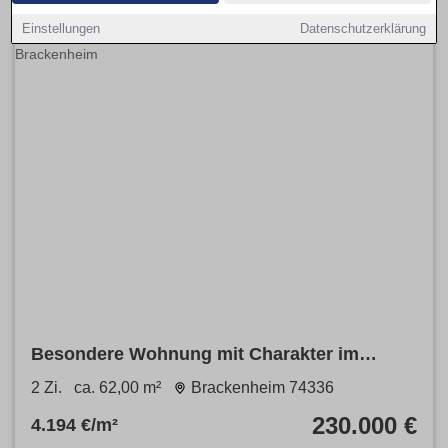
Einstellungen
Datenschutzerklärung
Besondere Wohnung mit Charakter im
Herzen von Brackenheim
2 Zi.
ca. 62,00 m²
Brackenheim 74336
230.000 €
4.194 €/m²