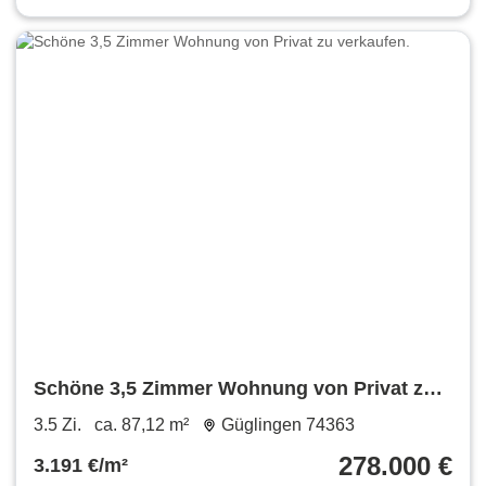
Schöne 3,5 Zimmer Wohnung von Privat zu
verkaufen.
3.5 Zi.
ca. 87,12 m²
Güglingen 74363
278.000 €
3.191 €/m²