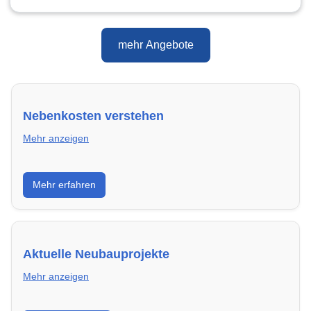
mehr Angebote
Nebenkosten verstehen
Mehr anzeigen
Erfahre, welche Nebenkosten rechtmäßig sind und
Mehr erfahren
wie du deine monatliche Belastung optimieren
kannst.
Aktuelle Neubauprojekte
Mehr anzeigen
Entdecke Neubauprojekte in Brackenheim – modern,