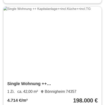
Single Wohnung ++
Kapitalanlage++incl.Küche++incl.TG
1 Zi.
ca. 42,00 m²
Bönnigheim 74357
198.000 €
4.714 €/m²