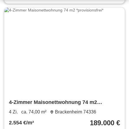
4-Zimmer Maisonettwohnung 74 m2
*provisionsfrei*
4 Zi.
ca. 74,00 m²
Brackenheim 74336
189.000 €
2.554 €/m²