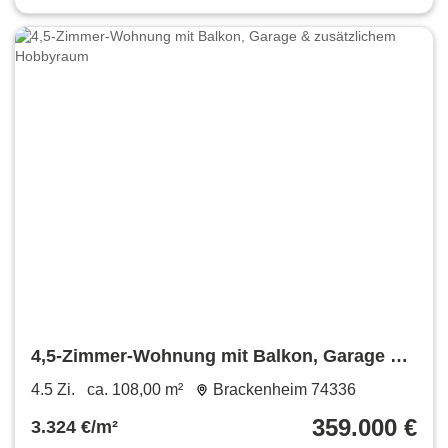
4,5-Zimmer-Wohnung mit Balkon, Garage &
zusätzlichem Hobbyraum
4.5 Zi.
ca. 108,00 m²
Brackenheim 74336
359.000 €
3.324 €/m²