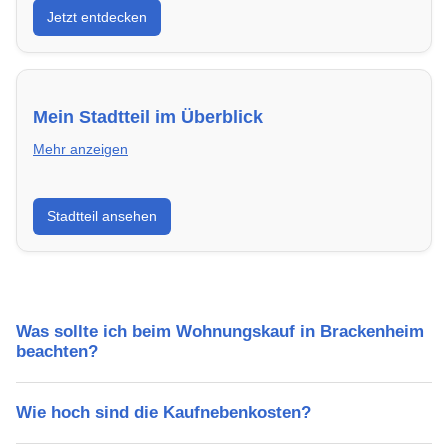
Jetzt entdecken
energieeffizient und sofort bezugsfertig.
Mein Stadtteil im Überblick
Mehr anzeigen
Erfahre mehr über deinen Stadtteil in Brackenheim:
Stadtteil ansehen
Lebensqualität, Verkehrsanbindung, Schulen,
Freizeitmöglichkeiten und Mietpreise.
Was sollte ich beim Wohnungskauf in Brackenheim
beachten?
Wie hoch sind die Kaufnebenkosten?