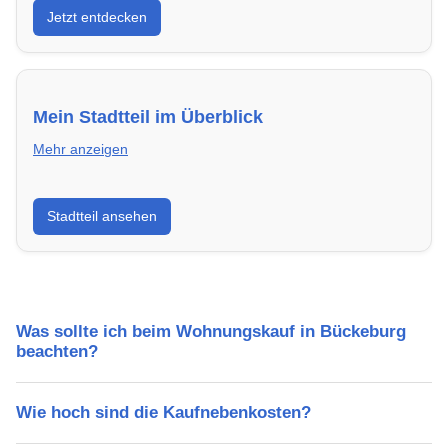
Jetzt entdecken
energieeffizient und sofort bezugsfertig.
Mein Stadtteil im Überblick
Mehr anzeigen
Erfahre mehr über deinen Stadtteil in Bückeburg:
Stadtteil ansehen
Lebensqualität, Verkehrsanbindung, Schulen,
Freizeitmöglichkeiten und Mietpreise.
Was sollte ich beim Wohnungskauf in Bückeburg
beachten?
Wie hoch sind die Kaufnebenkosten?