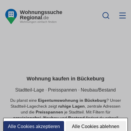
Wohnungssuche
Regional
.de
Wohnungen einfach finden
Wohnung kaufen in Bückeburg
Stadtteil-Lage · Preisspannen · Neubau/Bestand
Du planst eine
Eigentumswohnung in Bückeburg
? Unser
Stadtteil-Lagecheck zeigt
ruhige Lagen
, zentrale Adressen
und die
Preisspannen
je Stadtteil. Mit Filtern für
provisionsfrei
,
Neubau
und
Bestand
findest du schnell
passende Angebote.
Alle Cookies akzeptieren
Alle Cookies ablehnen