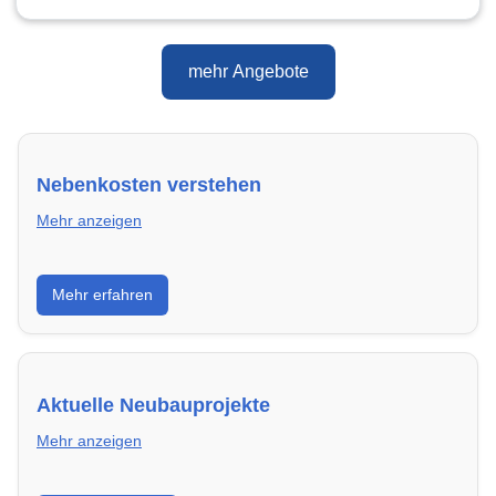
mehr Angebote
Nebenkosten verstehen
Mehr anzeigen
Erfahre, welche Nebenkosten rechtmäßig sind und
Mehr erfahren
wie du deine monatliche Belastung optimieren
kannst.
Aktuelle Neubauprojekte
Mehr anzeigen
Entdecke Neubauprojekte in Bückeburg – modern,