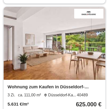
Wohnung zum Kaufen in Düsseldorf-
Kaiserswerth 625.000 € 111 m²
3 Zi.
ca. 111,00 m²
Düsseldorf-Ka... 40489
625.000 €
5.631 €/m²