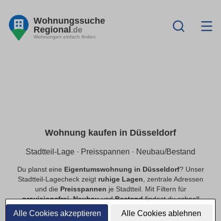
Wohnungssuche
Regional
.de
Wohnungen einfach finden
Wohnung kaufen in Düsseldorf
Stadtteil-Lage · Preisspannen · Neubau/Bestand
Du planst eine
Eigentumswohnung in Düsseldorf
? Unser
Stadtteil-Lagecheck zeigt
ruhige Lagen
, zentrale Adressen
und die
Preisspannen
je Stadtteil. Mit Filtern für
provisionsfrei
,
Neubau
und
Bestand
findest du schnell
passende Angebote.
Alle Cookies akzeptieren
Alle Cookies ablehnen