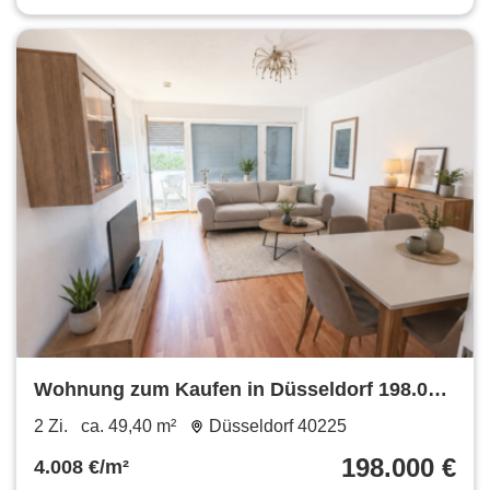
Wohnung zum Kaufen in Düsseldorf 198.000
€ 49.4 m²
2 Zi.
ca. 49,40 m²
Düsseldorf 40225
198.000 €
4.008 €/m²