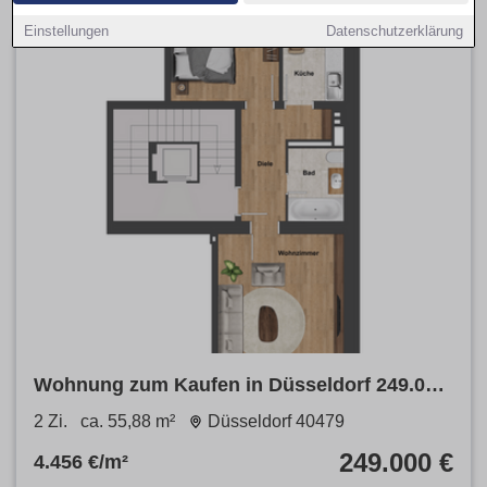
Einstellungen
Datenschutzerklärung
Wohnung zum Kaufen in Düsseldorf 249.000
€ 55.88 m²
2 Zi.
ca. 55,88 m²
Düsseldorf 40479
249.000 €
4.456 €/m²