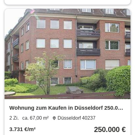
Wohnung zum Kaufen in Düsseldorf 250.000
€ 67 m²
2 Zi.
ca. 67,00 m²
Düsseldorf 40237
250.000 €
3.731 €/m²