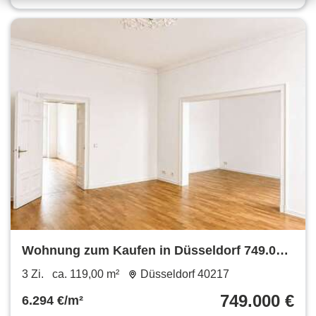
Wohnung zum Kaufen in Düsseldorf 749.000
€ 119 m²
3 Zi.
ca. 119,00 m²
Düsseldorf 40217
749.000 €
6.294 €/m²