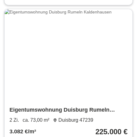
Eigentumswohnung Duisburg Rumeln
Kaldenhausen
2 Zi.
ca. 73,00 m²
Duisburg 47239
225.000 €
3.082 €/m²