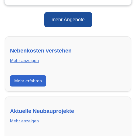
mehr Angebote
Nebenkosten verstehen
Mehr anzeigen
Erfahre, welche Nebenkosten rechtmäßig sind und
Mehr erfahren
wie du deine monatliche Belastung optimieren
kannst.
Aktuelle Neubauprojekte
Mehr anzeigen
Entdecke Neubauprojekte in Duisburg – modern,