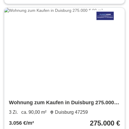
Wohnung zum Kaufen in Duisburg 275.000 €
90 m²
3 Zi.
ca. 90,00 m²
Duisburg 47259
275.000 €
3.056 €/m²