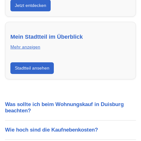
Jetzt entdecken
energieeffizient und sofort bezugsfertig.
Mein Stadtteil im Überblick
Mehr anzeigen
Erfahre mehr über deinen Stadtteil in Duisburg:
Stadtteil ansehen
Lebensqualität, Verkehrsanbindung, Schulen,
Freizeitmöglichkeiten und Mietpreise.
Was sollte ich beim Wohnungskauf in Duisburg
beachten?
Wie hoch sind die Kaufnebenkosten?