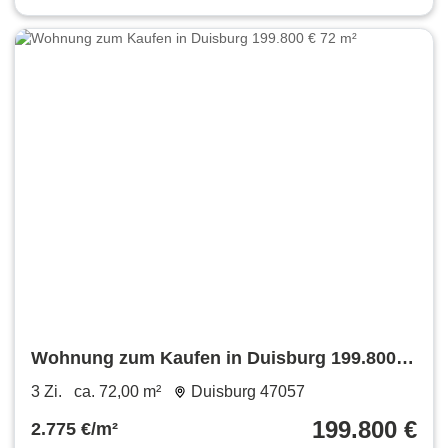
Wohnung zum Kaufen in Duisburg 199.800 €
72 m²
3 Zi.
ca. 72,00 m²
Duisburg 47057
199.800 €
2.775 €/m²