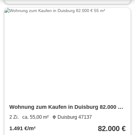
Wohnung zum Kaufen in Duisburg 82.000 €
55 m²
2 Zi.
ca. 55,00 m²
Duisburg 47137
82.000 €
1.491 €/m²