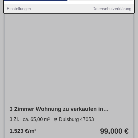
Einstellungen
Datenschutzerklärung
3 Zimmer Wohnung zu verkaufen in
Duisburg
3 Zi.
ca. 65,00 m²
Duisburg 47053
99.000 €
1.523 €/m²