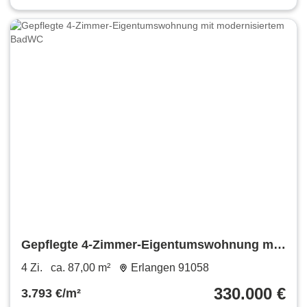
Gepflegte 4-Zimmer-Eigentumswohnung mit
modernisiertem BadWC
4 Zi.
ca. 87,00 m²
Erlangen 91058
330.000 €
3.793 €/m²