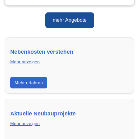
mehr Angebote
Nebenkosten verstehen
Mehr anzeigen
Erfahre, welche Nebenkosten rechtmäßig sind und
Mehr erfahren
wie du deine monatliche Belastung optimieren
kannst.
Aktuelle Neubauprojekte
Mehr anzeigen
Entdecke Neubauprojekte in Erlangen – modern,