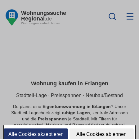
Wohnungssuche
Regional
.de
Wohnungen einfach finden
Wohnung kaufen in Erlangen
Stadtteil-Lage · Preisspannen · Neubau/Bestand
Du planst eine
Eigentumswohnung in Erlangen
? Unser
Stadtteil-Lagecheck zeigt
ruhige Lagen
, zentrale Adressen
und die
Preisspannen
je Stadtteil. Mit Filtern für
provisionsfrei
,
Neubau
und
Bestand
findest du schnell
passende Angebote.
Alle Cookies akzeptieren
Alle Cookies ablehnen