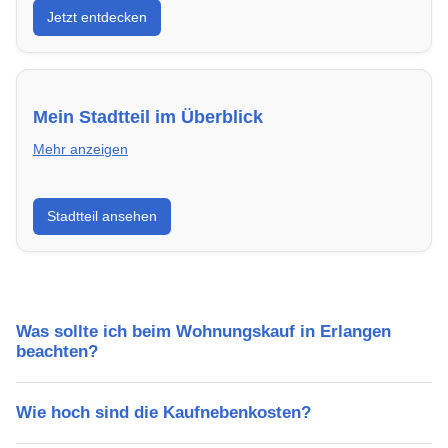
Jetzt entdecken
energieeffizient und sofort bezugsfertig.
Mein Stadtteil im Überblick
Mehr anzeigen
Erfahre mehr über deinen Stadtteil in Erlangen:
Stadtteil ansehen
Lebensqualität, Verkehrsanbindung, Schulen,
Freizeitmöglichkeiten und Mietpreise.
Was sollte ich beim Wohnungskauf in Erlangen
beachten?
Wie hoch sind die Kaufnebenkosten?