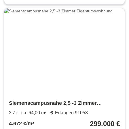
Siemenscampusnahe 2,5 -3 Zimmer
Eigentumswohnung
3 Zi.
ca. 64,00 m²
Erlangen 91058
299.000 €
4.672 €/m²