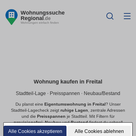
Wohnungssuche
Regional
.de
Wohnungen einfach finden
Wohnung kaufen in Freital
Stadtteil-Lage · Preisspannen · Neubau/Bestand
Du planst eine
Eigentumswohnung in Freital
? Unser
Stadtteil-Lagecheck zeigt
ruhige Lagen
, zentrale Adressen
und die
Preisspannen
je Stadtteil. Mit Filtern für
provisionsfrei
,
Neubau
und
Bestand
findest du schnell
passende Angebote.
Alle Cookies akzeptieren
Alle Cookies ablehnen