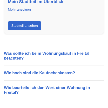
Mein Stadtteil im Überblick
Mehr anzeigen
Erfahre mehr über deinen Stadtteil in Freital:
Stadtteil ansehen
Lebensqualität, Verkehrsanbindung, Schulen,
Freizeitmöglichkeiten und Mietpreise.
Was sollte ich beim Wohnungskauf in Freital
beachten?
Wie hoch sind die Kaufnebenkosten?
Wie beurteile ich den Wert einer Wohnung in
Freital?