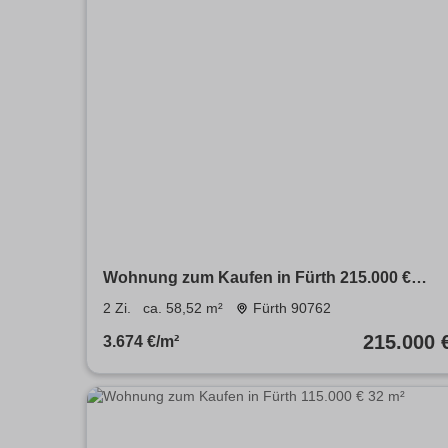
Wohnung zum Kaufen in Fürth 215.000 €
58.52 m²
2 Zi.
ca. 58,52 m²
Fürth 90762
215.000 
3.674 €/m²