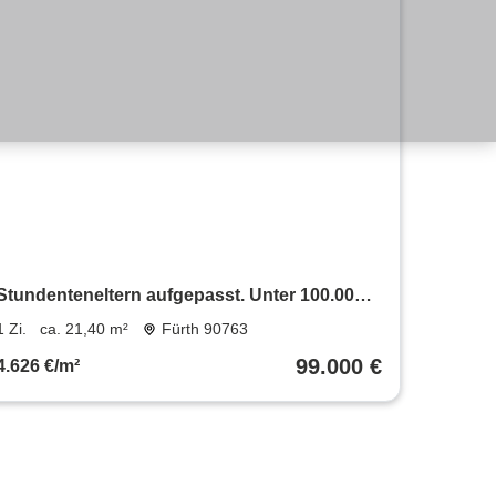
Stundenteneltern aufgepasst. Unter 100.000
EUR. TOP Appartement mit Küchenzeile in
1 Zi.
ca. 21,40 m²
Fürth 90763
guter Lage
99.000 €
4.626 €/m²