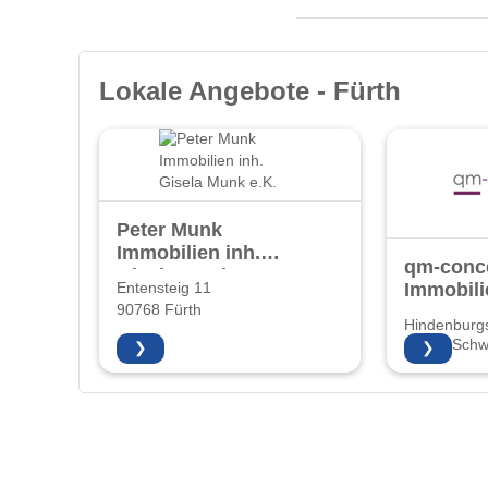
Lokale Angebote - Fürth
Peter Munk
Immobilien inh.
qm-conc
Gisela Munk e.K.
Immobili
Entensteig 11
90768 Fürth
Hindenburg
91126 Sch
❯
❯