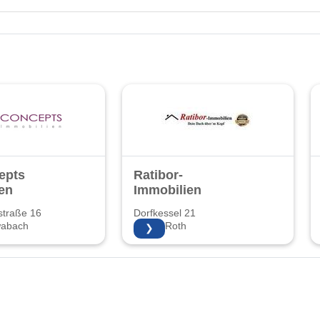
epts
Ratibor-
en
Immobilien
straße 16
Dorfkessel 21
wabach
91154 Roth
❯