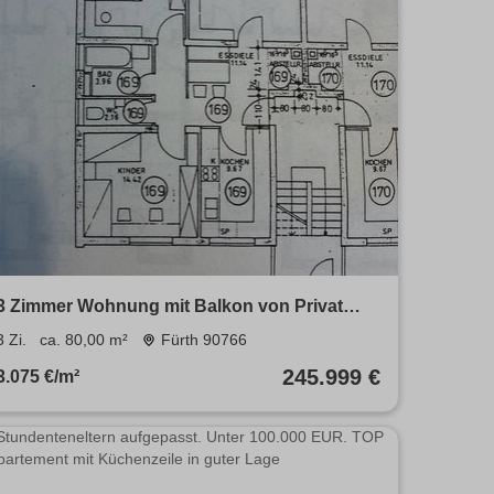
3 Zimmer Wohnung mit Balkon von Privat
ohne Makler!
3 Zi.
ca. 80,00 m²
Fürth 90766
245.999 €
3.075 €/m²