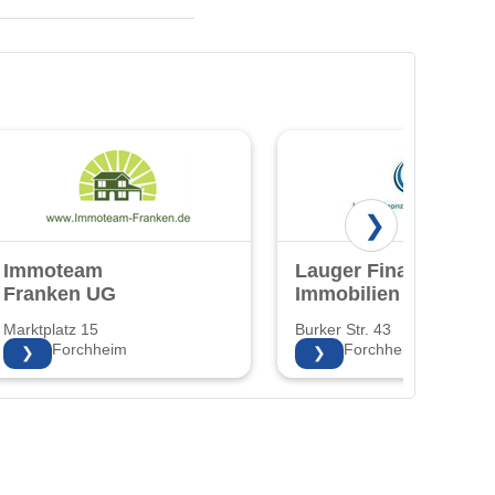
❯
Immoteam
Lauger Finanz &
Franken UG
Immobilien UG
Marktplatz 15
Burker Str. 43
91301 Forchheim
91301 Forchheim
❯
❯