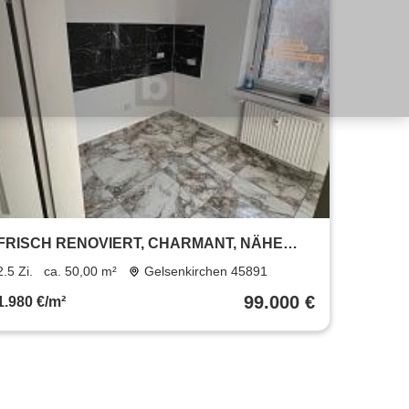
FRISCH RENOVIERT, CHARMANT, NÄHE
STADION
2.5 Zi.
ca. 50,00 m²
Gelsenkirchen 45891
99.000 €
1.980 €/m²