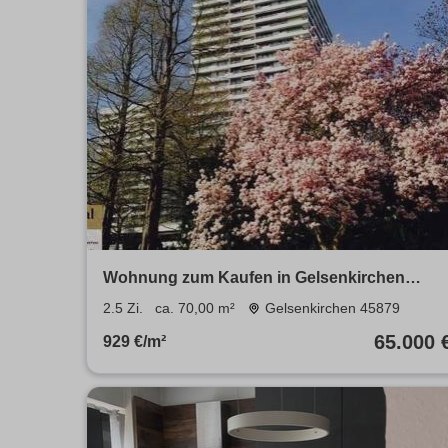
Wohnung zum Kaufen in Gelsenkirchen
65.000 € 70 m²
2.5 Zi.
ca. 70,00 m²
Gelsenkirchen 45879
65.000 
929 €/m²