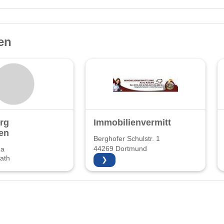
en
rg
Immobilienvermittlung
en
Berghofer Schulstr. 1
44269 Dortmund
2a
ath
❯