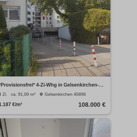
*Provisionsfrei* 4-Zi-Whg in Gelsenkirchen-
Scholven
4 Zi.
ca. 91,00 m²
Gelsenkirchen 45896
108.000 €
1.187 €/m²