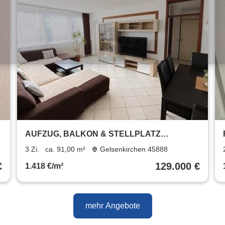
AUFZUG, BALKON & STELLPLATZ
INKLUSIVE
3 Zi.
ca. 91,00 m²
Gelsenkirchen 45888
€
129.000 €
1.418 €/m²
mehr Angebote