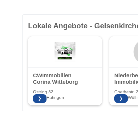
Lokale Angebote - Gelsenkirch
CWImmobilien
Niederbe
Corina Witteborg
Immobili
Ostring 32
Goethestr. 
40882 Ratingen
42489 Wülfr
❯
❯