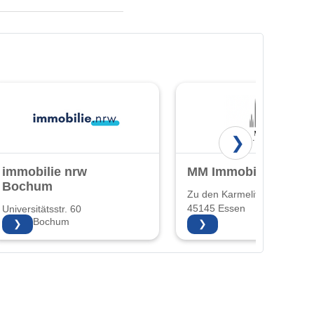
❯
immobilie nrw
MM Immobilien
Bochum
Zu den Karmelitern 16
45145 Essen
Universitätsstr. 60
44789 Bochum
❯
❯