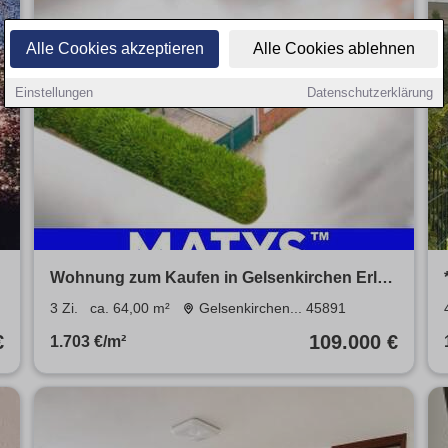
Alle Cookies akzeptieren
Alle Cookies ablehnen
Einstellungen
Datenschutzerklärung
Wohnung zum Kaufen in Gelsenkirchen Erle
109.000 € 64 m²
3 Zi.
ca. 64,00 m²
Gelsenkirchen... 45891
€
109.000 €
1.703 €/m²