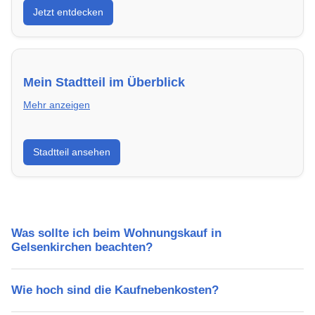
Jetzt entdecken
modern, energieeffizient und sofort bezugsfertig.
Mein Stadtteil im Überblick
Mehr anzeigen
Erfahre mehr über deinen Stadtteil in Gelsenkirchen:
Stadtteil ansehen
Lebensqualität, Verkehrsanbindung, Schulen,
Freizeitmöglichkeiten und Mietpreise.
Was sollte ich beim Wohnungskauf in
Gelsenkirchen beachten?
Wie hoch sind die Kaufnebenkosten?