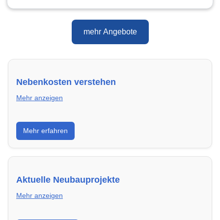
mehr Angebote
Nebenkosten verstehen
Mehr anzeigen
Erfahre, welche Nebenkosten rechtmäßig sind und
Mehr erfahren
wie du deine monatliche Belastung optimieren
kannst.
Aktuelle Neubauprojekte
Mehr anzeigen
Entdecke Neubauprojekte in Gelsenkirchen –