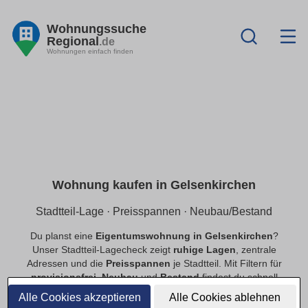
Wohnungssuche
Regional
.de
Wohnungen einfach finden
Wohnung kaufen in Gelsenkirchen
Stadtteil-Lage · Preisspannen · Neubau/Bestand
Du planst eine
Eigentumswohnung in Gelsenkirchen
?
Unser Stadtteil-Lagecheck zeigt
ruhige Lagen
, zentrale
Adressen und die
Preisspannen
je Stadtteil. Mit Filtern für
provisionsfrei
,
Neubau
und
Bestand
findest du schnell
passende Angebote.
Alle Cookies akzeptieren
Alle Cookies ablehnen