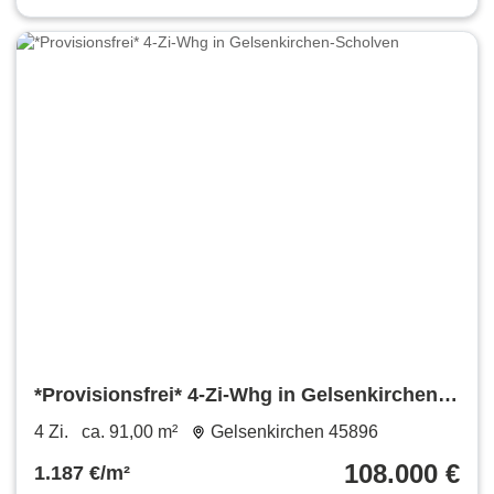
*Provisionsfrei* 4-Zi-Whg in Gelsenkirchen-
Scholven
4 Zi.
ca. 91,00 m²
Gelsenkirchen 45896
108.000 €
1.187 €/m²