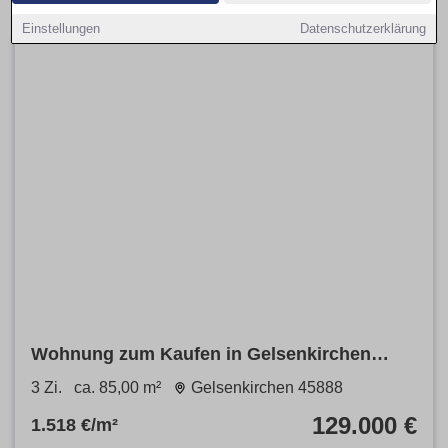
Einstellungen
Datenschutzerklärung
Wohnung zum Kaufen in Gelsenkirchen
129.000 € 85 m²
3 Zi.
ca. 85,00 m²
Gelsenkirchen 45888
129.000 €
1.518 €/m²