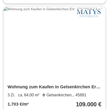
Wohnung zum Kaufen in Gelsenkirchen Erle
109.000 € 64 m²
3 Zi.
ca. 64,00 m²
Gelsenkirchen... 45891
109.000 €
1.703 €/m²