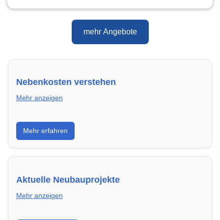
mehr Angebote
Nebenkosten verstehen
Mehr anzeigen
Erfahre, welche Nebenkosten rechtmäßig sind und
Mehr erfahren
wie du deine monatliche Belastung optimieren
kannst.
Aktuelle Neubauprojekte
Mehr anzeigen
Entdecke Neubauprojekte in Gelsenkirchen –