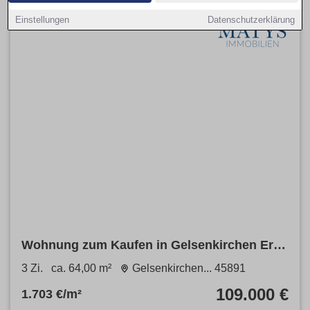
Einstellungen
Datenschutzerklärung
Wohnung zum Kaufen in Gelsenkirchen Erle
109.000 € 64 m²
3 Zi.
ca. 64,00 m²
Gelsenkirchen... 45891
109.000 €
1.703 €/m²