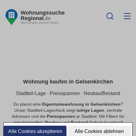
Wohnungssuche
Regional
.de
Wohnungen einfach finden
Wohnung kaufen in Gelsenkirchen
Stadtteil-Lage · Preisspannen · Neubau/Bestand
Du planst eine
Eigentumswohnung in Gelsenkirchen
?
Unser Stadtteil-Lagecheck zeigt
ruhige Lagen
, zentrale
Adressen und die
Preisspannen
je Stadtteil. Mit Filtern für
provisionsfrei
,
Neubau
und
Bestand
findest du schnell
passende Angebote.
Alle Cookies akzeptieren
Alle Cookies ablehnen