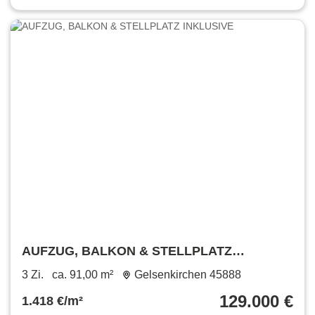
AUFZUG, BALKON & STELLPLATZ
INKLUSIVE
3 Zi.
ca. 91,00 m²
Gelsenkirchen 45888
129.000 €
1.418 €/m²