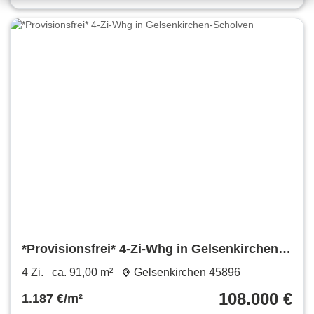
*Provisionsfrei* 4-Zi-Whg in Gelsenkirchen-
Scholven
4 Zi.
ca. 91,00 m²
Gelsenkirchen 45896
108.000 €
1.187 €/m²