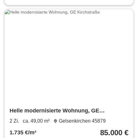
Helle modernisierte Wohnung, GE
Kirchstraße
2 Zi.
ca. 49,00 m²
Gelsenkirchen 45879
85.000 €
1.735 €/m²