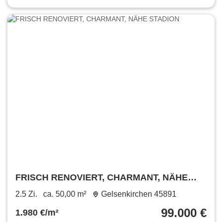
FRISCH RENOVIERT, CHARMANT, NÄHE
STADION
2.5 Zi.
ca. 50,00 m²
Gelsenkirchen 45891
99.000 €
1.980 €/m²