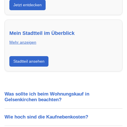
Jetzt entdecken
modern, energieeffizient und sofort bezugsfertig.
Mein Stadtteil im Überblick
Mehr anzeigen
Erfahre mehr über deinen Stadtteil in Gelsenkirchen:
Stadtteil ansehen
Lebensqualität, Verkehrsanbindung, Schulen,
Freizeitmöglichkeiten und Mietpreise.
Was sollte ich beim Wohnungskauf in
Gelsenkirchen beachten?
Wie hoch sind die Kaufnebenkosten?