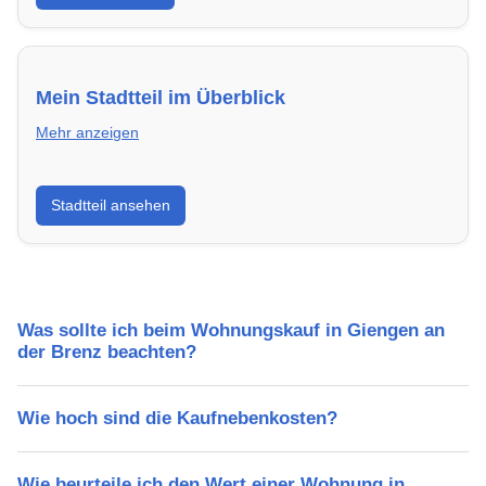
Mein Stadtteil im Überblick
Mehr anzeigen
Erfahre mehr über deinen Stadtteil in Giengen an der
Stadtteil ansehen
Brenz: Lebensqualität, Verkehrsanbindung, Schulen,
Freizeitmöglichkeiten und Mietpreise.
Was sollte ich beim Wohnungskauf in Giengen an
der Brenz beachten?
Wie hoch sind die Kaufnebenkosten?
Wie beurteile ich den Wert einer Wohnung in