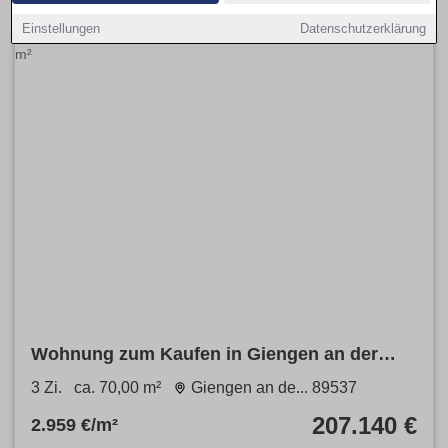
Einstellungen
Datenschutzerklärung
Wohnung zum Kaufen in Giengen an der
Brenz 207.140 € 70 m²
3 Zi.
ca. 70,00 m²
Giengen an de... 89537
207.140 €
2.959 €/m²