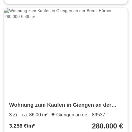
Wohnung zum Kaufen in Giengen an der
Brenz Hürben 280.000 € 86 m²
3 Zi.
ca. 86,00 m²
Giengen an de... 89537
280.000 €
3.256 €/m²