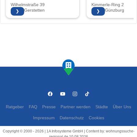
Wilhelmstraße 39
Kimmerle-Ring 2
89547 Gerstetten
89312 Günzburg
❯
❯
Ratgeber
FAQ
Presse
Partner werden
Städte
Über Uns
Impressum
Datenschutz
Cookies
Copyright © 2000 - 2026 | 1A Infosysteme GmbH | Content by: wohnungssuche-
regional.de 10.08.2026