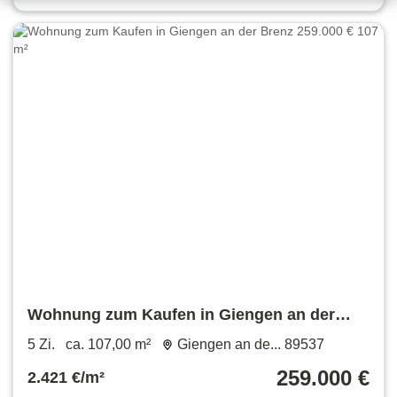
Wohnung zum Kaufen in Giengen an der
Brenz 259.000 € 107 m²
5 Zi.
ca. 107,00 m²
Giengen an de... 89537
259.000 €
2.421 €/m²