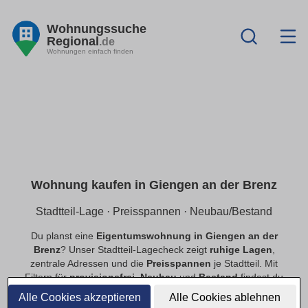
Wohnungssuche
Regional
.de
Wohnungen einfach finden
Wohnung kaufen in Giengen an der Brenz
Stadtteil-Lage · Preisspannen · Neubau/Bestand
Du planst eine
Eigentumswohnung in Giengen an der
Brenz
? Unser Stadtteil-Lagecheck zeigt
ruhige Lagen
,
zentrale Adressen und die
Preisspannen
je Stadtteil. Mit
Filtern für
provisionsfrei
,
Neubau
und
Bestand
findest du
schnell passende Angebote.
Alle Cookies akzeptieren
Alle Cookies ablehnen