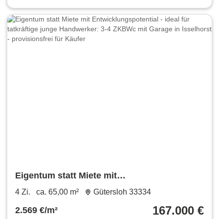
Eigentum statt Miete mit
Entwicklungspotential - ideal für tatkräftige
4 Zi.
ca. 65,00 m²
Gütersloh 33334
junge Handwerker: 3-4 ZKBWc mit Garage in
167.000 €
2.569 €/m²
Isselhorst - provisionsfrei für Käufer