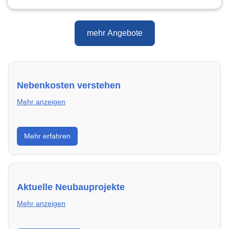
mehr Angebote
Nebenkosten verstehen
Mehr anzeigen
Erfahre, welche Nebenkosten rechtmäßig sind und
Mehr erfahren
wie du deine monatliche Belastung optimieren
kannst.
Aktuelle Neubauprojekte
Mehr anzeigen
Entdecke Neubauprojekte in Gütersloh – modern,