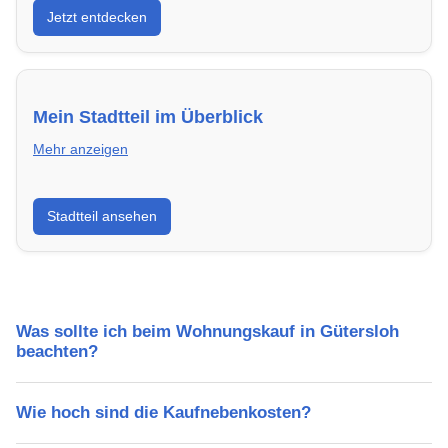
Jetzt entdecken
energieeffizient und sofort bezugsfertig.
Mein Stadtteil im Überblick
Mehr anzeigen
Erfahre mehr über deinen Stadtteil in Gütersloh:
Stadtteil ansehen
Lebensqualität, Verkehrsanbindung, Schulen,
Freizeitmöglichkeiten und Mietpreise.
Was sollte ich beim Wohnungskauf in Gütersloh
beachten?
Wie hoch sind die Kaufnebenkosten?