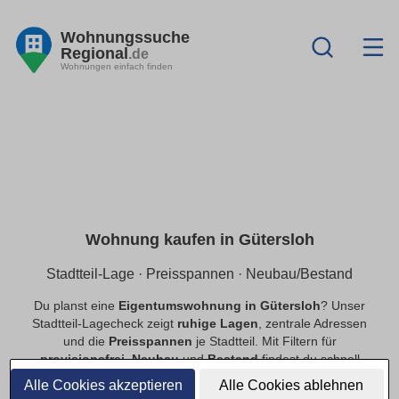
Wohnungssuche
Regional
.de
Wohnungen einfach finden
Wohnung kaufen in Gütersloh
Stadtteil-Lage · Preisspannen · Neubau/Bestand
Du planst eine
Eigentumswohnung in Gütersloh
? Unser
Stadtteil-Lagecheck zeigt
ruhige Lagen
, zentrale Adressen
und die
Preisspannen
je Stadtteil. Mit Filtern für
provisionsfrei
,
Neubau
und
Bestand
findest du schnell
passende Angebote.
Alle Cookies akzeptieren
Alle Cookies ablehnen