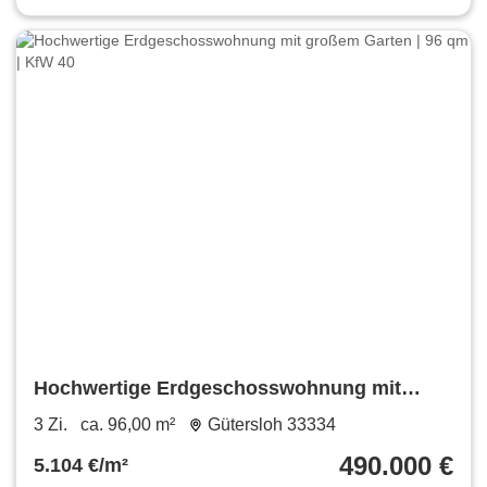
Hochwertige Erdgeschosswohnung mit
großem Garten | 96 qm | KfW 40
3 Zi.
ca. 96,00 m²
Gütersloh 33334
490.000 €
5.104 €/m²