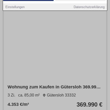
Einstellungen
Datenschutzerklärung
Wohnung zum Kaufen in Gütersloh 369.990 €
85 m²
3 Zi.
ca. 85,00 m²
Gütersloh 33332
369.990 €
4.353 €/m²