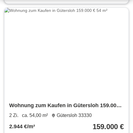
Wohnung zum Kaufen in Gütersloh 159.000 €
54 m²
2 Zi.
ca. 54,00 m²
Gütersloh 33330
159.000 €
2.944 €/m²