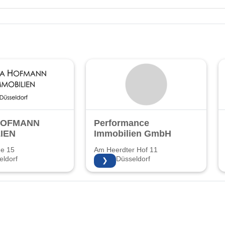
HOFMANN
Performance
IEN
Immobilien GmbH
ße 15
Am Heerdter Hof 11
ldorf
40549 Düsseldorf
❯