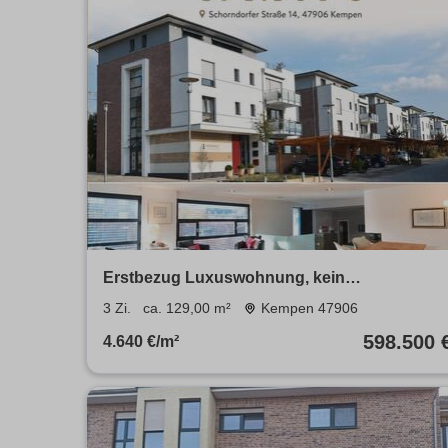
Erstbezug Luxuswohnung, kein
Renovierungsstress-alles FERTIG,
3 Zi.
ca. 129,00 m²
Kempen 47906
598.500 
4.640 €/m²