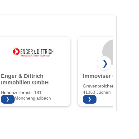
❯
Enger & Dittrich
Immoviser GmbH
Immobilien GmbH
Grevenbroicher Straße 7-11
41363 Jüchen
Hohenzollernstr. 181
41063 Mönchengladbach
❯
❯