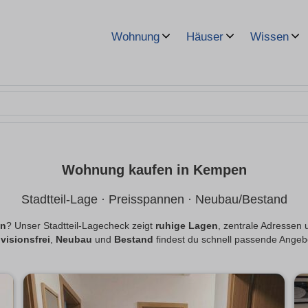
Wohnung
Häuser
Wissen
Wohnung kaufen in Kempen
Stadtteil-Lage · Preisspannen · Neubau/Bestand
en
? Unser Stadtteil-Lagecheck zeigt
ruhige Lagen
, zentrale Adressen 
visionsfrei
,
Neubau
und
Bestand
findest du schnell passende Angeb