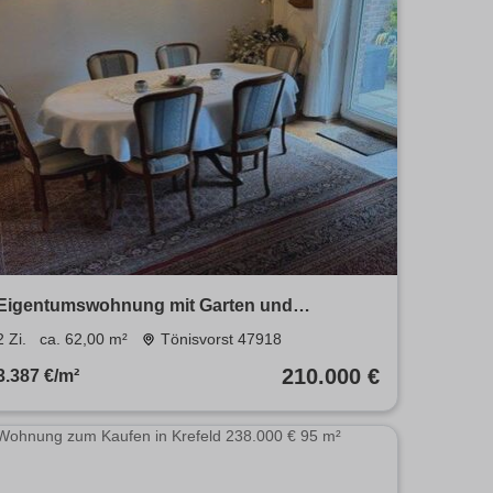
Eigentumswohnung mit Garten und
Tiefgaragenstellplatz
2 Zi.
ca. 62,00 m²
Tönisvorst 47918
210.000 €
3.387 €/m²