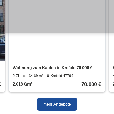
Wohnung zum Kaufen in Krefeld 70.000 €
34.69 m²
2 Zi.
ca. 34,69 m²
Krefeld 47799
€
70.000 €
2.018 €/m²
mehr Angebote