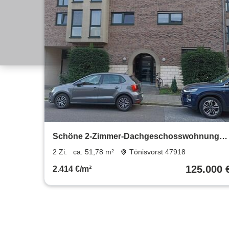
Schöne 2-Zimmer-Dachgeschosswohnung
mit Stellplatz provisionsfrei
2 Zi.
ca. 51,78 m²
Tönisvorst 47918
125.000 
2.414 €/m²