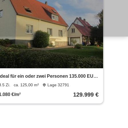
Ideal für ein oder zwei Personen 135.000 EUR
– Maisonettwohnung
3.5 Zi.
ca. 125,00 m²
Lage 32791
129.999 €
1.080 €/m²