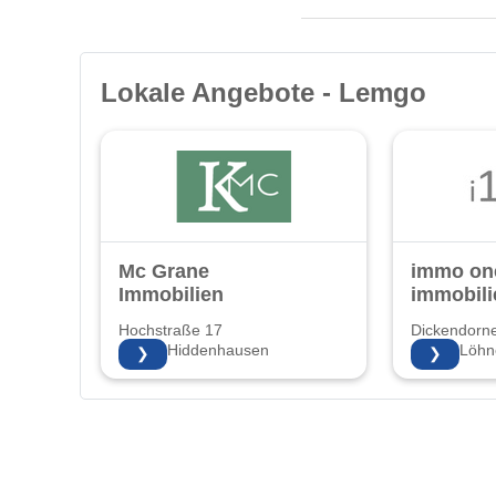
Lokale Angebote - Lemgo
Mc Grane
immo on
Immobilien
immobili
Hochstraße 17
Dickendorn
32120 Hiddenhausen
32584 Löhn
❯
❯