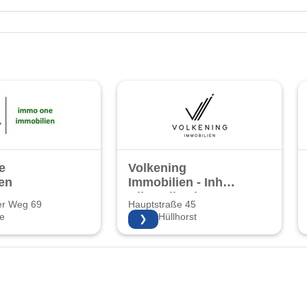
e
Volkening
en
Immobilien - Inh.
Nils Volkening
er Weg 69
Hauptstraße 45
e
32609 Hüllhorst
❯