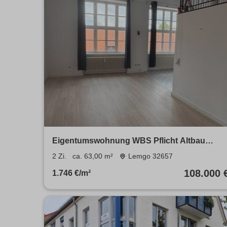
Eigentumswohnung WBS Pflicht Altbau
Kapitalanlage
2 Zi.
ca. 63,00 m²
Lemgo 32657
108.000 
1.746 €/m²