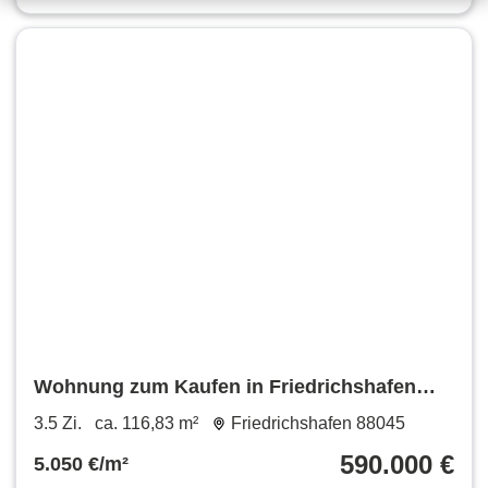
Wohnung zum Kaufen in Friedrichshafen
590.000 € 116.83 m²
3.5 Zi.
ca. 116,83 m²
Friedrichshafen 88045
590.000 €
5.050 €/m²