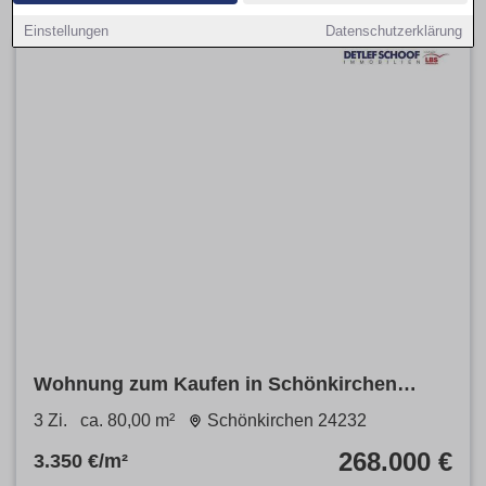
Einstellungen
Datenschutzerklärung
Wohnung zum Kaufen in Schönkirchen
268.000 € 80 m²
3 Zi.
ca. 80,00 m²
Schönkirchen 24232
268.000 €
3.350 €/m²