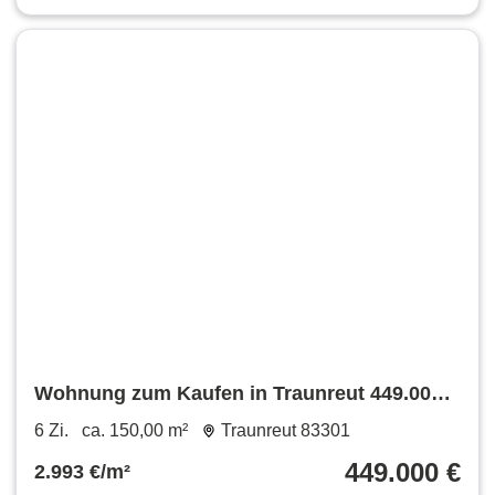
Wohnung zum Kaufen in Traunreut 449.000 €
150 m²
6 Zi.
ca. 150,00 m²
Traunreut 83301
449.000 €
2.993 €/m²