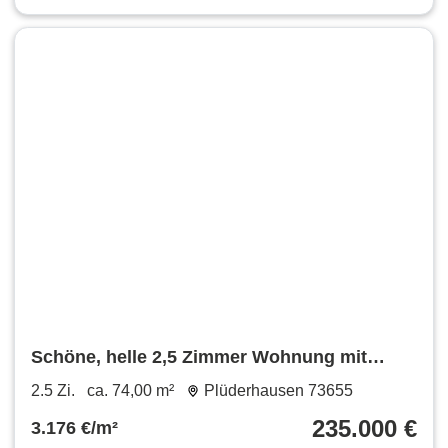
Schöne, helle 2,5 Zimmer Wohnung mit
Garage in Plüderhausen
2.5 Zi.
ca. 74,00 m²
Plüderhausen 73655
235.000 €
3.176 €/m²