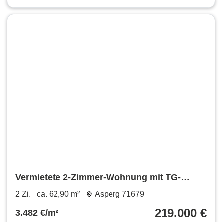
Vermietete 2-Zimmer-Wohnung mit TG-
Stellplatz (ohne Maklerprovisi
2 Zi.
ca. 62,90 m²
Asperg 71679
219.000 €
3.482 €/m²