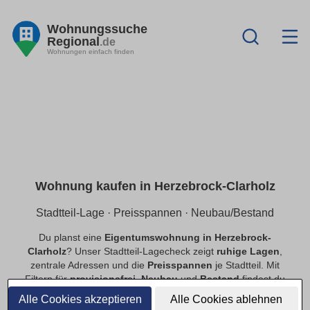
Wohnungssuche
Regional
.de
Wohnungen einfach finden
Wohnung kaufen in Herzebrock-Clarholz
Stadtteil-Lage · Preisspannen · Neubau/Bestand
Du planst eine
Eigentumswohnung in Herzebrock-
Clarholz
? Unser Stadtteil-Lagecheck zeigt
ruhige Lagen
,
zentrale Adressen und die
Preisspannen
je Stadtteil. Mit
Filtern für
provisionsfrei
,
Neubau
und
Bestand
findest du
schnell passende Angebote.
Alle Cookies akzeptieren
Alle Cookies ablehnen