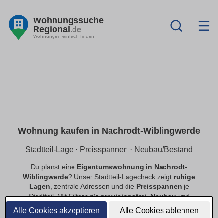
Wohnungssuche
Regional
.de
Wohnungen einfach finden
Wohnung kaufen in Nachrodt-Wiblingwerde
Stadtteil-Lage · Preisspannen · Neubau/Bestand
Du planst eine
Eigentumswohnung in Nachrodt-
Wiblingwerde
? Unser Stadtteil-Lagecheck zeigt
ruhige
Lagen
, zentrale Adressen und die
Preisspannen
je
Stadtteil. Mit Filtern für
provisionsfrei
,
Neubau
und
Bestand
findest du schnell passende Angebote.
Alle Cookies akzeptieren
Alle Cookies ablehnen