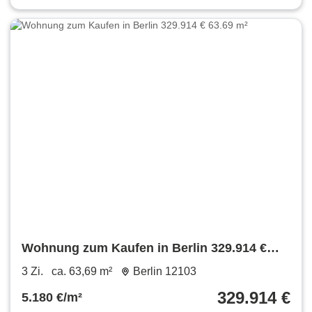
Wohnung zum Kaufen in Berlin 329.914 €
63.69 m²
3 Zi.
ca. 63,69 m²
Berlin 12103
329.914 €
5.180 €/m²