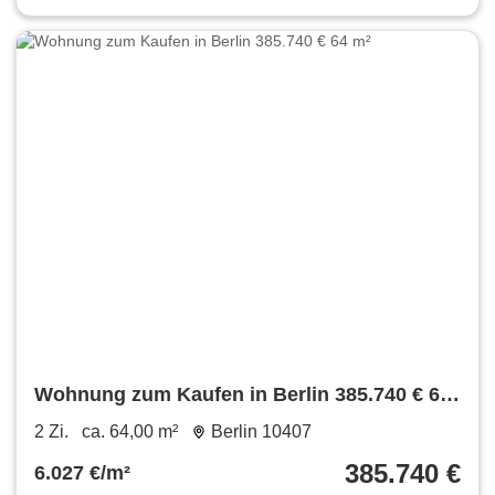
Wohnung zum Kaufen in Berlin 385.740 € 64
m²
2 Zi.
ca. 64,00 m²
Berlin 10407
385.740 €
6.027 €/m²