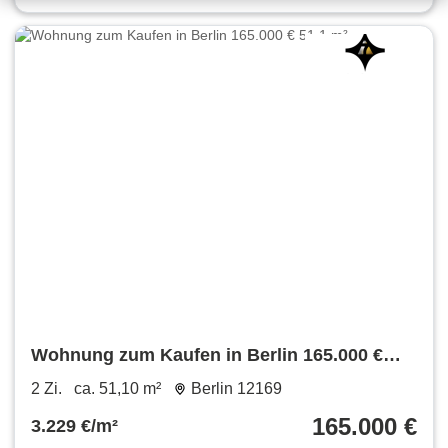
Wohnung zum Kaufen in Berlin 165.000 €
51.1 m²
2 Zi.
ca. 51,10 m²
Berlin 12169
165.000 €
3.229 €/m²