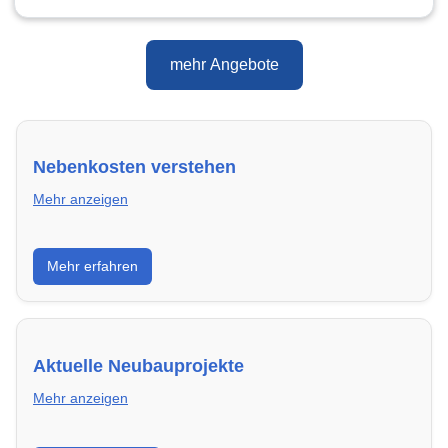
mehr Angebote
Nebenkosten verstehen
Mehr anzeigen
Erfahre, welche Nebenkosten rechtmäßig sind und
Mehr erfahren
wie du deine monatliche Belastung optimieren
kannst.
Aktuelle Neubauprojekte
Mehr anzeigen
Entdecke Neubauprojekte in Nachrodt-Wiblingwerde