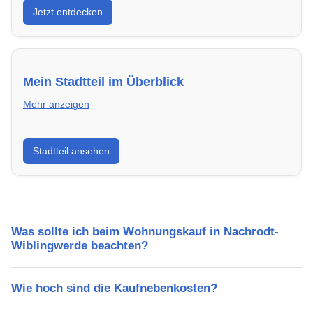
Jetzt entdecken
– modern, energieeffizient und sofort bezugsfertig.
Mein Stadtteil im Überblick
Mehr anzeigen
Erfahre mehr über deinen Stadtteil in Nachrodt-
Stadtteil ansehen
Wiblingwerde: Lebensqualität, Verkehrsanbindung,
Schulen, Freizeitmöglichkeiten und Mietpreise.
Was sollte ich beim Wohnungskauf in Nachrodt-
Wiblingwerde beachten?
Wie hoch sind die Kaufnebenkosten?