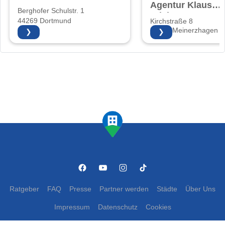
Agentur Klaus
Berghofer Schulstr. 1
Friebe
44269 Dortmund
Kirchstraße 8
58540 Meinerzhagen
❯
❯
Ratgeber
FAQ
Presse
Partner werden
Städte
Über Uns
Impressum
Datenschutz
Cookies