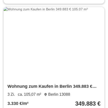
Wohnung zum Kaufen in Berlin 349.883 €
105.07 m²
3 Zi.
ca. 105,07 m²
Berlin 13088
349.883 €
3.330 €/m²