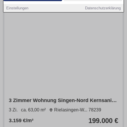
Einstellungen
Datenschutzerklärung
3 Zimmer Wohnung Singen-Nord Kernsaniert
2025
3 Zi.
ca. 63,00 m²
Rielasingen-W... 78239
199.000 €
3.159 €/m²