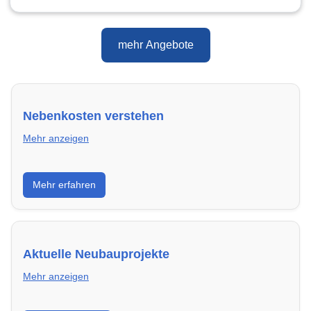
mehr Angebote
Nebenkosten verstehen
Mehr anzeigen
Erfahre, welche Nebenkosten rechtmäßig sind und
Mehr erfahren
wie du deine monatliche Belastung optimieren
kannst.
Aktuelle Neubauprojekte
Mehr anzeigen
Entdecke Neubauprojekte in Neunkirchen-Seelscheid