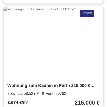
Wohnung zum Kaufen in Fürth 215.000 €
58.52 m²
2 Zi.
ca. 58,52 m²
Fürth 90762
215.000 €
3.674 €/m²