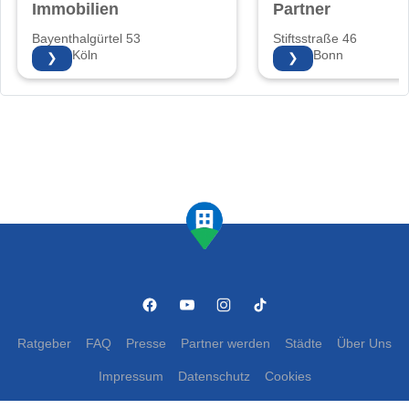
Immobilien
Partner
Bayenthalgürtel 53
Stiftsstraße 46
50968 Köln
53225 Bonn
❯
❯
Ratgeber
FAQ
Presse
Partner werden
Städte
Über Uns
Impressum
Datenschutz
Cookies