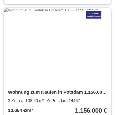
Wohnung zum Kaufen in Potsdam 1.156.000
€ 108.5 m²
3 Zi.
ca. 108,50 m²
Potsdam 14467
1.156.000 €
10.654 €/m²