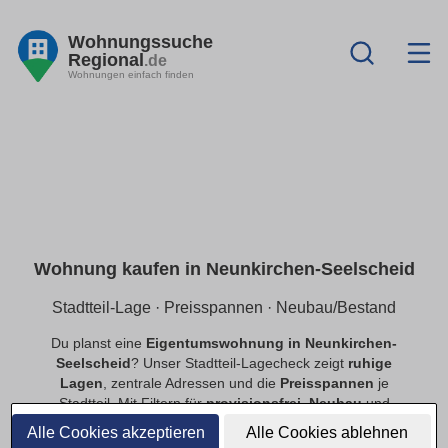
Wohnungssuche
Regional
.de
Wohnungen einfach finden
Wohnung kaufen in Neunkirchen-Seelscheid
Stadtteil-Lage · Preisspannen · Neubau/Bestand
Du planst eine
Eigentumswohnung in Neunkirchen-
Seelscheid
? Unser Stadtteil-Lagecheck zeigt
ruhige
Lagen
, zentrale Adressen und die
Preisspannen
je
Stadtteil. Mit Filtern für
provisionsfrei
,
Neubau
und
Bestand
findest du schnell passende Angebote.
Alle Cookies akzeptieren
Alle Cookies ablehnen