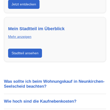
Jetzt entdecken
– modern, energieeffizient und sofort bezugsfertig.
Mein Stadtteil im Überblick
Mehr anzeigen
Erfahre mehr über deinen Stadtteil in Neunkirchen-
Stadtteil ansehen
Seelscheid: Lebensqualität, Verkehrsanbindung,
Schulen, Freizeitmöglichkeiten und Mietpreise.
Was sollte ich beim Wohnungskauf in Neunkirchen-
Seelscheid beachten?
Wie hoch sind die Kaufnebenkosten?