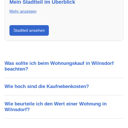
Mein Stadtteil im Überblick
Mehr anzeigen
Erfahre mehr über deinen Stadtteil in Wilnsdorf:
Stadtteil ansehen
Lebensqualität, Verkehrsanbindung, Schulen,
Freizeitmöglichkeiten und Mietpreise.
Was sollte ich beim Wohnungskauf in Wilnsdorf
beachten?
Wie hoch sind die Kaufnebenkosten?
Wie beurteile ich den Wert einer Wohnung in
Wilnsdorf?