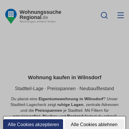
Wohnungssuche
Regional
.de
Wohnungen einfach finden
Wohnung kaufen in Wilnsdorf
Stadtteil-Lage · Preisspannen · Neubau/Bestand
Du planst eine
Eigentumswohnung in Wilnsdorf
? Unser
Stadtteil-Lagecheck zeigt
ruhige Lagen
, zentrale Adressen
und die
Preisspannen
je Stadtteil. Mit Filtern für
provisionsfrei
,
Neubau
und
Bestand
findest du schnell
passende Angebote.
Alle Cookies akzeptieren
Alle Cookies ablehnen