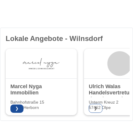
Lokale Angebote - Wilnsdorf
Marcel Nyga
Ulrich Walas
Immobilien
Handelsvertretu
der Bien-Zenker
Bahnhofstraße 15
Unterm Kreuz 2
GmbH
35745 Herborn
57462 Olpe
❯
❯