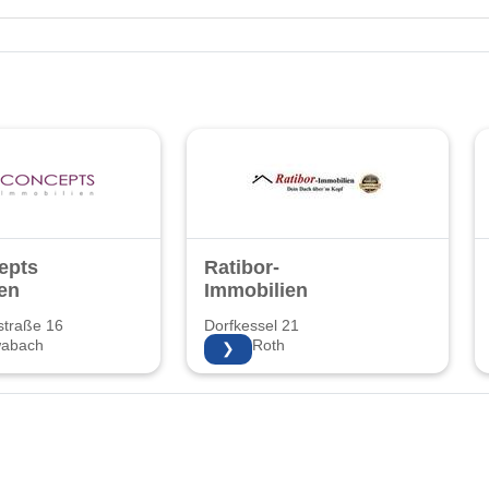
epts
Ratibor-
en
Immobilien
straße 16
Dorfkessel 21
wabach
91154 Roth
❯