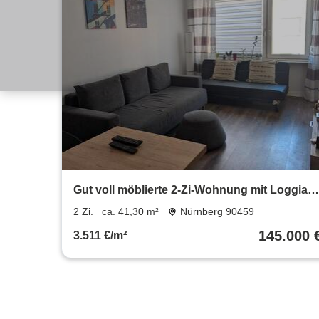
Gut voll möblierte 2-Zi-Wohnung mit Loggia
Balkon
2 Zi.
ca. 41,30 m²
Nürnberg 90459
145.000 
3.511 €/m²