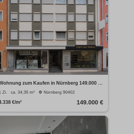
Wohnung zum Kaufen in Nürnberg 149.000 €
34.35 m²
1 Zi.
ca. 34,35 m²
Nürnberg 90402
149.000 €
4.338 €/m²