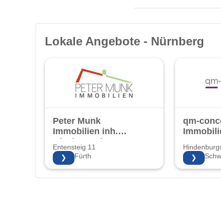
Lokale Angebote - Nürnberg
Peter Munk
qm-conc
Immobilien inh.
Immobili
Gisela Munk e.K.
Entensteig 11
Hindenburg
90768 Fürth
91126 Sch
❯
❯