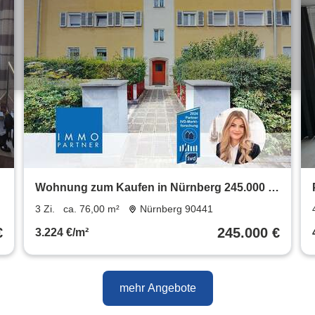
Wohnung zum Kaufen in Nürnberg 245.000 €
76 m²
3 Zi.
ca. 76,00 m²
Nürnberg 90441
€
245.000 €
3.224 €/m²
mehr Angebote