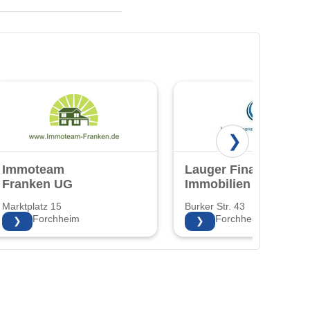
❯
Immoteam
Lauger Finanz &
Franken UG
Immobilien UG
Marktplatz 15
Burker Str. 43
91301 Forchheim
91301 Forchheim
❯
❯