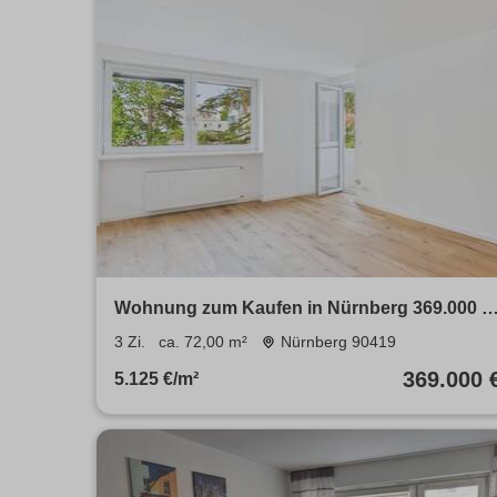
Wohnung zum Kaufen in Nürnberg 369.000 €
72 m²
3 Zi.
ca. 72,00 m²
Nürnberg 90419
369.000 
5.125 €/m²