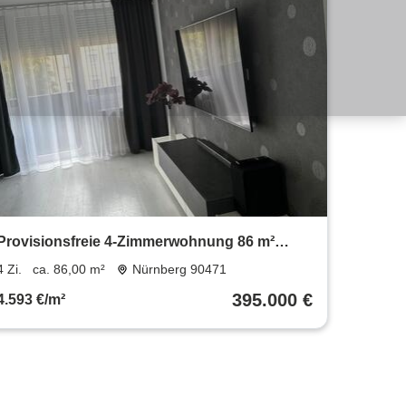
Provisionsfreie 4-Zimmerwohnung 86 m²
inklusive Einbauküche
4 Zi.
ca. 86,00 m²
Nürnberg 90471
395.000 €
4.593 €/m²