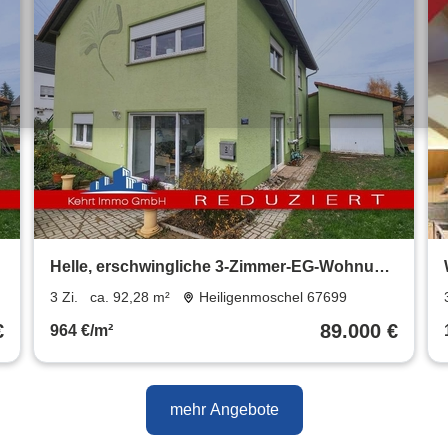
Helle, erschwingliche 3-Zimmer-EG-Wohnung
mit Terrasse und hohem Erholungswert in
3 Zi.
ca. 92,28 m²
Heiligenmoschel 67699
Heiligenmoschel
€
89.000 €
964 €/m²
mehr Angebote