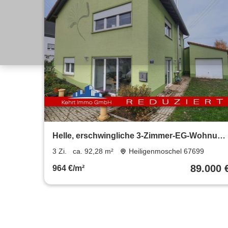
Helle, erschwingliche 3-Zimmer-EG-Wohnung
mit Terrasse und hohem Erholungswert in
3 Zi.
ca. 92,28 m²
Heiligenmoschel 67699
Heiligenmoschel
89.000 
964 €/m²