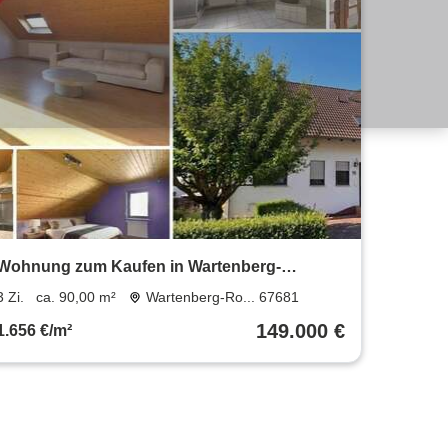
Wohnung zum Kaufen in Wartenberg-
Rohrbach 149.000 € 90 m²
3 Zi.
ca. 90,00 m²
Wartenberg-Ro... 67681
149.000 €
1.656 €/m²