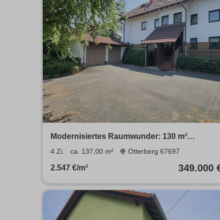
Modernisiertes Raumwunder: 130 m²
Etagenwohnung mit 2 Balkonen und Garten
4 Zi.
ca. 137,00 m²
Otterberg 67697
349.000 
2.547 €/m²