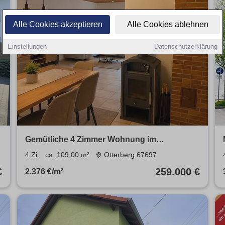
Alle Cookies akzeptieren
Alle Cookies ablehnen
Einstellungen
Datenschutzerklärung
Gemütliche 4 Zimmer Wohnung im
Erdgeschoss, Terrassen und Garage
4 Zi.
ca. 109,00 m²
Otterberg 67697
€
259.000 €
2.376 €/m²