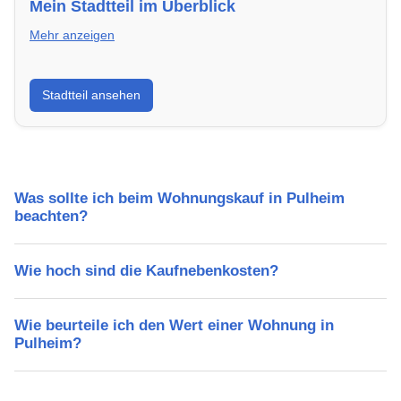
Mein Stadtteil im Überblick
Mehr anzeigen
Erfahre mehr über deinen Stadtteil in Pulheim:
Stadtteil ansehen
Lebensqualität, Verkehrsanbindung, Schulen,
Freizeitmöglichkeiten und Mietpreise.
Was sollte ich beim Wohnungskauf in Pulheim
beachten?
Wie hoch sind die Kaufnebenkosten?
Wie beurteile ich den Wert einer Wohnung in
Pulheim?