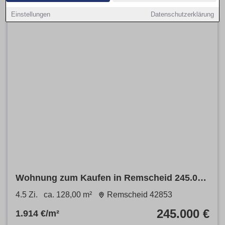
Einstellungen
Datenschutzerklärung
Wohnung zum Kaufen in Remscheid 245.000
€ 128 m²
4.5 Zi.
ca. 128,00 m²
Remscheid 42853
245.000 €
1.914 €/m²