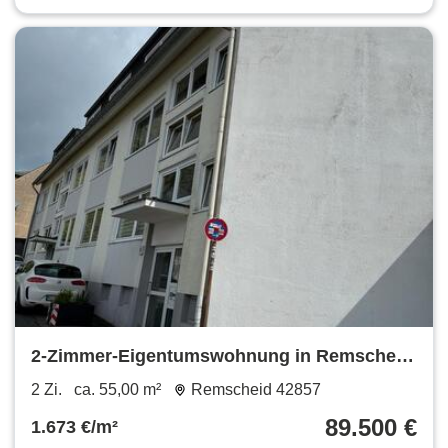
2-Zimmer-Eigentumswohnung in Remscheid,
Vermietet, Kapitalanlage
2 Zi.
ca. 55,00 m²
Remscheid 42857
89.500 €
1.673 €/m²