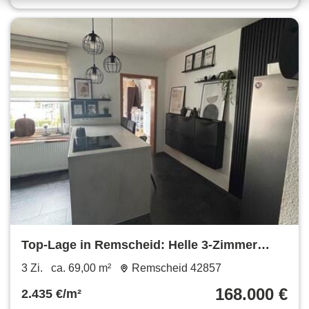
Top-Lage in Remscheid: Helle 3-Zimmer
Wohnung in Innenstadtnähe
3 Zi.
ca. 69,00 m²
Remscheid 42857
168.000 €
2.435 €/m²