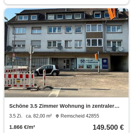
Schöne 3.5 Zimmer Wohnung in zentraler
Lage mit Stellplatz
3.5 Zi.
ca. 82,00 m²
Remscheid 42855
149.500 €
1.866 €/m²