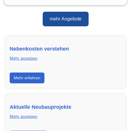
mehr Angebote
Nebenkosten verstehen
Mehr anzeigen
Erfahre, welche Nebenkosten rechtmäßig sind und
Mehr erfahren
wie du deine monatliche Belastung optimieren
kannst.
Aktuelle Neubauprojekte
Mehr anzeigen
Entdecke Neubauprojekte in Remscheid – modern,