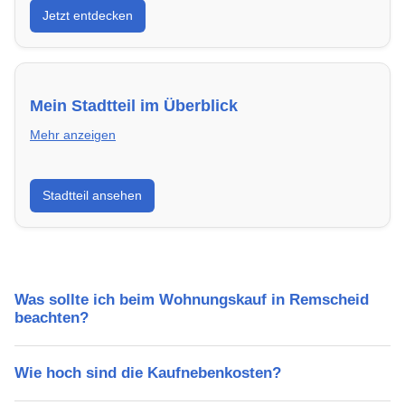
Jetzt entdecken
energieeffizient und sofort bezugsfertig.
Mein Stadtteil im Überblick
Mehr anzeigen
Erfahre mehr über deinen Stadtteil in Remscheid:
Stadtteil ansehen
Lebensqualität, Verkehrsanbindung, Schulen,
Freizeitmöglichkeiten und Mietpreise.
Was sollte ich beim Wohnungskauf in Remscheid
beachten?
Wie hoch sind die Kaufnebenkosten?