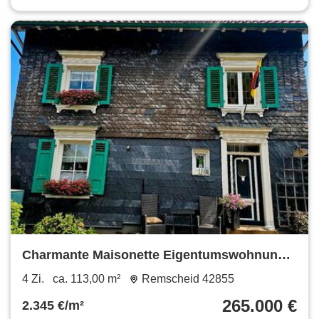
Charmante Maisonette Eigentumswohnung
von privat
4 Zi.
ca. 113,00 m²
Remscheid 42855
265.000 €
2.345 €/m²