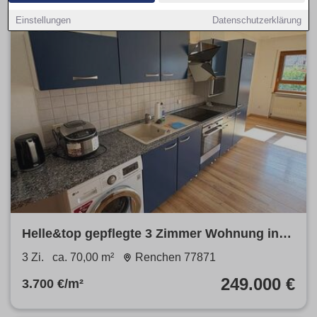
Einstellungen
Datenschutzerklärung
Helle&top gepflegte 3 Zimmer Wohnung in
begehrter Lage
3 Zi.
ca. 70,00 m²
Renchen 77871
249.000 €
3.700 €/m²