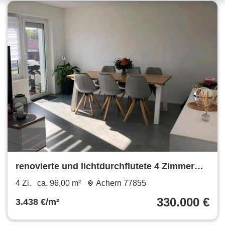
renovierte und lichtdurchflutete 4 Zimmer
Wohnung in Achern
4 Zi.
ca. 96,00 m²
Achern 77855
330.000 €
3.438 €/m²