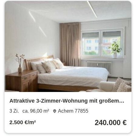
Attraktive 3-Zimmer-Wohnung mit großem
Balkon
3 Zi.
ca. 96,00 m²
Achern 77855
240.000 €
2.500 €/m²