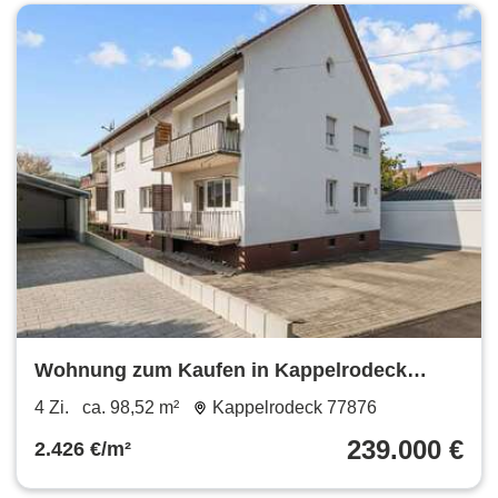
Wohnung zum Kaufen in Kappelrodeck
239.000 € 98.52 m²
4 Zi.
ca. 98,52 m²
Kappelrodeck 77876
239.000 €
2.426 €/m²