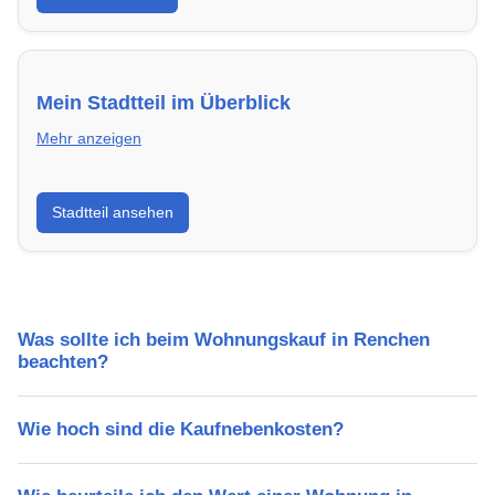
Mein Stadtteil im Überblick
Mehr anzeigen
Erfahre mehr über deinen Stadtteil in Renchen:
Stadtteil ansehen
Lebensqualität, Verkehrsanbindung, Schulen,
Freizeitmöglichkeiten und Mietpreise.
Was sollte ich beim Wohnungskauf in Renchen
beachten?
Wie hoch sind die Kaufnebenkosten?