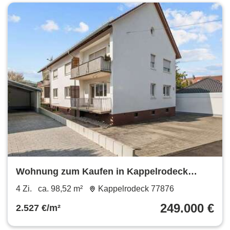
Wohnung zum Kaufen in Kappelrodeck
249.000 € 98.52 m²
4 Zi.
ca. 98,52 m²
Kappelrodeck 77876
249.000 €
2.527 €/m²