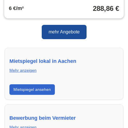
288,86 €
6 €/m²
mehr Angebote
Mietspiegel lokal in Aachen
Mehr anzeigen
Erhalte einen Überblick über die aktuellen Mietpreise
Mietspiegel ansehen
regional in Aachen. So weißt du genau, welche Miete
fair ist und wo sich ein Vergleich lohnt.
Bewerbung beim Vermieter
Mehr anzeigen