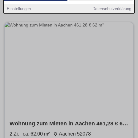
verfügbare Angebote je Viertel an. Kurze Steckbriefe zu
beliebten Stadtteilen helfen bei der Entscheidung.
Einstellungen
Datenschutzerklärung
Wohnung zum Mieten in Aachen 461,28 € 62
m²
2 Zi.
ca. 62,00 m²
Aachen 52078