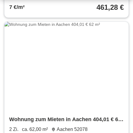
461,28 €
7 €/m²
Wohnung zum Mieten in Aachen 404,01 € 62
m²
2 Zi.
ca. 62,00 m²
Aachen 52078