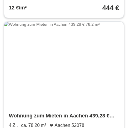
444 €
12 €/m²
Wohnung zum Mieten in Aachen 439,28 €
78.2 m²
4 Zi.
ca. 78,20 m²
Aachen 52078