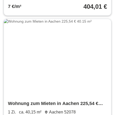
404,01 €
7 €/m²
Wohnung zum Mieten in Aachen 225,54 €
40.15 m²
1 Zi.
ca. 40,15 m²
Aachen 52078