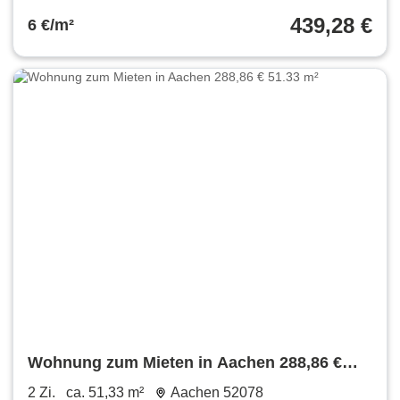
439,28 €
6 €/m²
Wohnung zum Mieten in Aachen 288,86 €
51.33 m²
2 Zi.
ca. 51,33 m²
Aachen 52078