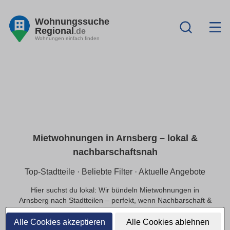
Wohnungssuche
Regional
.de
Wohnungen einfach finden
Mietwohnungen in Arnsberg – lokal &
nachbarschaftsnah
Top-Stadtteile · Beliebte Filter · Aktuelle Angebote
Hier suchst du lokal: Wir bündeln Mietwohnungen in
Arnsberg nach Stadtteilen – perfekt, wenn Nachbarschaft &
kurze Wege wichtig sind. Nutze praktische Filter
(provisionsfrei, Balkon, Haustiere, WG, barrierefrei) und sieh
Alle Cookies akzeptieren
Alle Cookies ablehnen