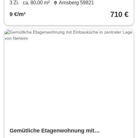
Arnsberg ab sofort verfügbar
3 Zi.
ca. 80,00 m²
Arnsberg 59821
710 €
9 €/m²
Gemütliche Etagenwohnung mit