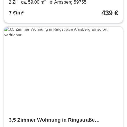
m²
2 Zi.
ca. 59,00 m²
Arnsberg 59755
439 €
7 €/m²
3,5 Zimmer Wohnung in Ringstraße