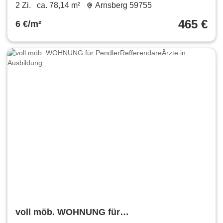
von Neheim
2 Zi.
ca. 78,14 m²
Arnsberg 59755
465 €
6 €/m²
voll möb. WOHNUNG für