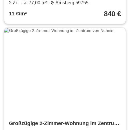
Einbauküche in zentraler Lage von Neheim
2 Zi.
ca. 77,00 m²
Arnsberg 59755
840 €
11 €/m²
Großzügige 2-Zimmer-Wohnung im Zentrum