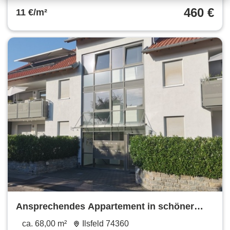
460 €
11 €/m²
Ansprechendes Appartement in schöner
Wohnlage
ca. 68,00 m²
Ilsfeld 74360