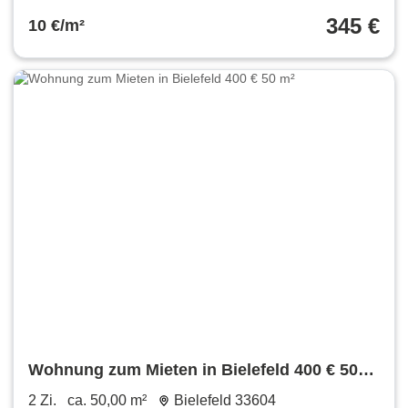
345 €
10 €/m²
Wohnung zum Mieten in Bielefeld 400 € 50
m²
2 Zi.
ca. 50,00 m²
Bielefeld 33604