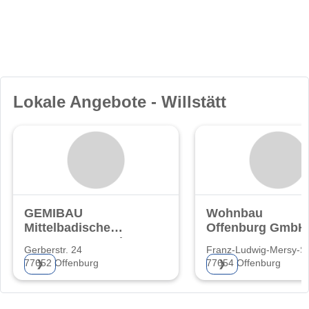
Lokale Angebote - Willstätt
GEMIBAU
Wohnbau
Mittelbadische
Offenburg GmbH
Baugenossenschaft
Gerberstr. 24
Franz-Ludwig-Mersy-St
eG
77652 Offenburg
77654 Offenburg
❯
❯