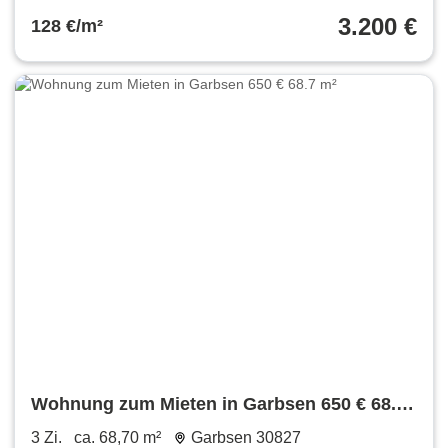
3.200 €
128 €/m²
Wohnung zum Mieten in Garbsen 650 € 68.7
m²
3 Zi.
ca. 68,70 m²
Garbsen 30827