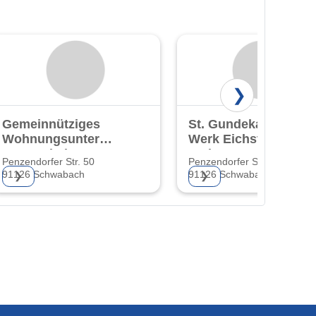
❯
Gemeinnütziges
St. Gundekar-
Wohnungsunternehmen
Werk Eichstätt
"Gartenheim" e.
Wohnungs- u.
Penzendorfer Str. 50
Penzendorfer Straße 20
G.
91126 Schwabach
91126 Schwabach
❯
❯
Wohnungsunternehmen