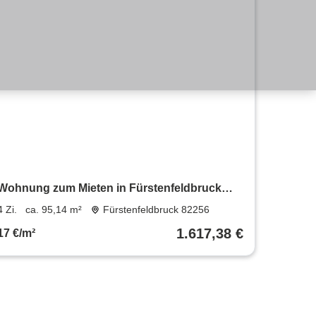
Wohnung zum Mieten in Fürstenfeldbruck
1.617,38 € 95.14 m²
4 Zi.
ca. 95,14 m²
Fürstenfeldbruck 82256
1.617,38 €
17 €/m²