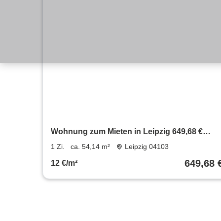
Wohnung zum Mieten in Leipzig 649,68 €
54.14 m²
1 Zi.
ca. 54,14 m²
Leipzig 04103
649,68 
12 €/m²