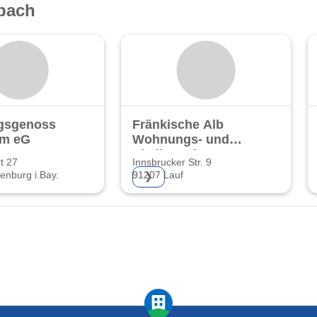
bach
sgenossenschaft
Fränkische Alb
im eG
Wohnungs- und
Siedlungsbau
rt 27
Innsbrucker Str. 9
GmbH
nburg i.Bay.
91207 Lauf
❯