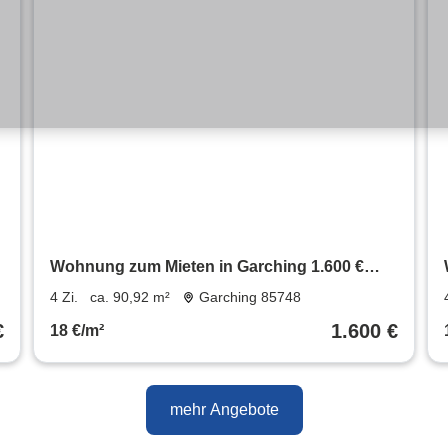
Wohnung zum Mieten in Garching 1.600 €
90.92 m²
4 Zi.
ca. 90,92 m²
Garching 85748
€
1.600 €
18 €/m²
mehr Angebote