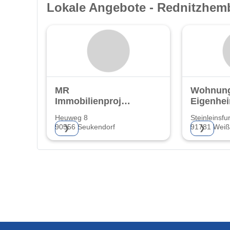
Lokale Angebote - Rednitzhem
MR
Wohnung
Immobilienprojekte
Eigenhe
UG
Heuweg 8
Steinleinsfu
90556 Seukendorf
91781 Weiße
❯
❯