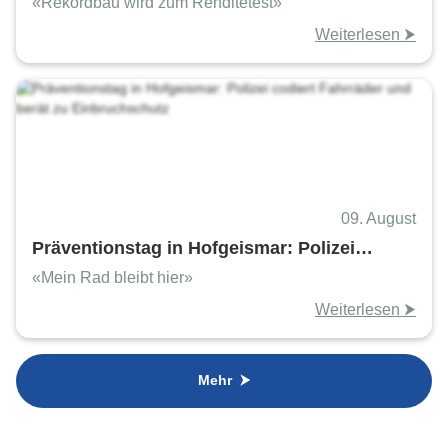
geringerem Jahresüberschuss
«Rekordbau wird zum Renditetest»
Weiterlesen ⮞
09. August
Präventionstag in Hofgeismar: Polizei
codiert Fahrräder und berät zu
«Mein Rad bleibt hier»
Einbruchschutz
Weiterlesen ⮞
Mehr ⮞