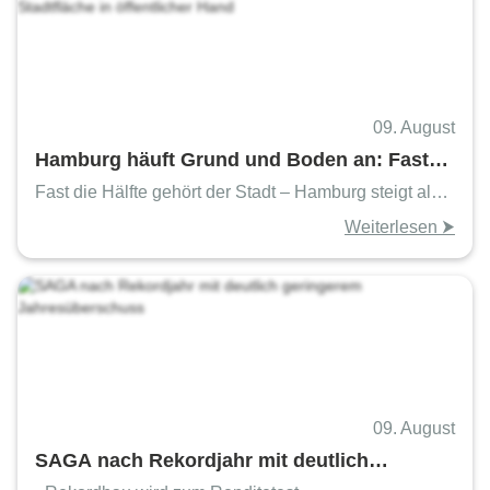
09. August
Hamburg häuft Grund und Boden an: Fast
die Hälfte der Stadtfläche in öffentlicher
Fast die Hälfte gehört der Stadt – Hamburg steigt als
Hand
Flächeneigner massiv auf
Weiterlesen ⮞
09. August
SAGA nach Rekordjahr mit deutlich