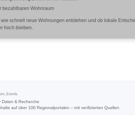
für bezahlbaren Wohnraum
wie schnell neue Wohnungen entstehen und ob lokale Entschei
er hoch bleiben.
zen, Events
•
Daten & Recherche
alte auf über 100 Regionalportalen – mit verifizierten Quellen.