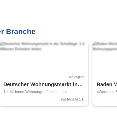
er Branche
02. August
Deutscher Wohnungsmarkt in
Baden-W
der Schieflage: 1,4 Millionen
Kreise 
1,4 Millionen Wohnungen fehlen — die
«Wenn die St
Stadtwohnung wird zum knappen Gut
ländlichen 
Einheiten fehlen
Weiterlesen ⮞
Großstä
Schwun