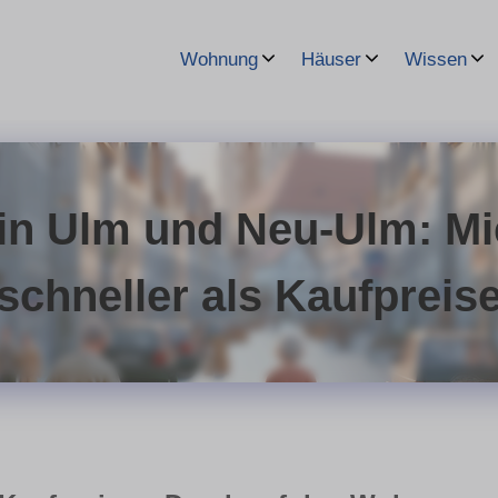
Wohnung
Häuser
Wissen
in Ulm und Neu-Ulm: Mi
schneller als Kaufpreis