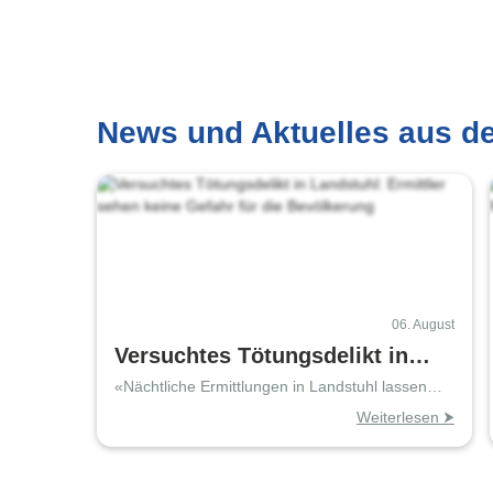
News und Aktuelles aus d
06. August
Versuchtes Tötungsdelikt in
Landstuhl: Ermittler sehen
«Nächtliche Ermittlungen in Landstuhl lassen
Nachbarn ratlos»
keine Gefahr für die
Weiterlesen ⮞
Bevölkerung