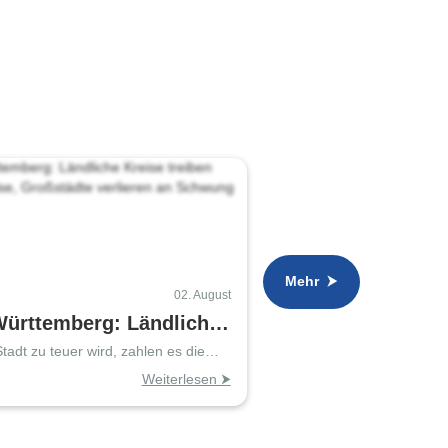
Mehr ⮞
02. August
ürttemberg: Ländliche
treiben Wohnungspreise,
adt zu teuer wird, zahlen es die
Regionen»
dte verlieren an
Weiterlesen ⮞
g