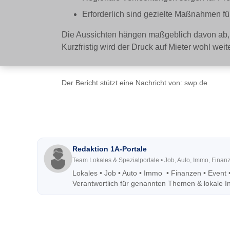
Erforderlich sind gezielte Maßnahmen 
Die Aussichten hängen maßgeblich davon ab, 
Kurzfristig wird der Druck auf Mieter wohl weit
Der Bericht stützt eine Nachricht von:
swp.de
Redaktion 1A-Portale
Team Lokales & Spezialportale • Job, Auto, Immo, Finan
Lokales • Job
• Auto • Immo • Finanzen • Event 
Verantwortlich für genannten Themen & lokale Inh