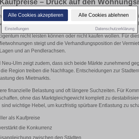
s Kaufpreise – Druck auf den Wohnungs
Alle Cookies akzeptieren
Alle Cookies ablehnen
hren ein deutliches Missverhältnis entwickelt: Während Kaufprei
 viele Menschen teurer und verschärft die Konkurrenz um verf
Einstellungen
Datenschutzerklärung
Eigentum nicht leisten können oder nicht kaufen wollen. Für d
ietwohnungen steigt und die Verhandlungsposition der Vermieter
 Lagen und an Pendlerachsen.
 Neu-Ulm zeigt zudem, dass sich beide Märkte zunehmend gege
die Region treiben die Nachfrage. Entscheidungen zur Stadte
lastung des Mietmarkts.
ere finanzielle Belastung und oft längere Suchzeiten. Für Komm
affen, ohne das Marktgleichgewicht komplett zu destabilisier
nd wichtige Hebel, um kurzfristig spürbare Entlastung zu scha
ler als Kaufpreise
erstärkt die Konkurrenz
eisangleichung zwischen den Städten